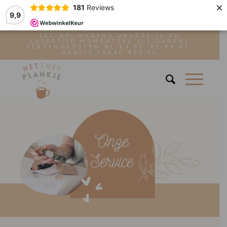
×
181
Reviews
9,9
LET OP! WEGENS DRUKTE IS DE
LEVERTIJD MOMENTEEL 1-2 DAGEN!
VERZENDKOSTEN NL €4,95, BE €8,95,
GRATIS VANAF €69,90
Onze
Service