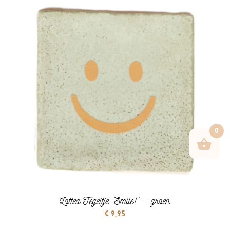
0
Lottea Tegeltje ‘Smile!’ – groen
€
9,95