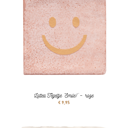
Lottea Tegeltje ‘Smile!’ – roze
€
9,95