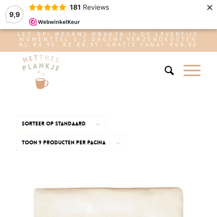
×
181
Reviews
9,9
LET OP! WEGENS DRUKTE IS DE LEVERTIJD
MOMENTEEL 1-2 DAGEN! VERZENDKOSTEN
NL €4,95, BE €8,95, GRATIS VANAF €69,90
Sorteer op
Standaard
Toon
9 Producten per pagina