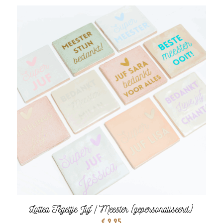
Lottea Tegeltje Juf / Meester (gepersonaliseerd)
€
9,95