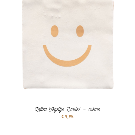
Lottea Tegeltje ‘Smile!’ – crème
€
9,95