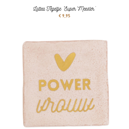
Lottea Tegeltje ‘Super Meester’
€
9,95