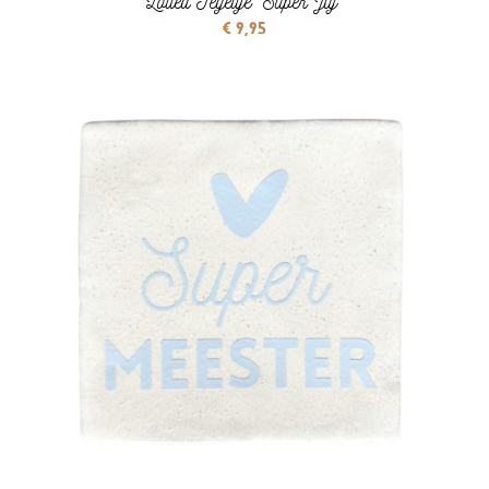
Lottea Tegeltje ‘Super Juf’
€
9,95