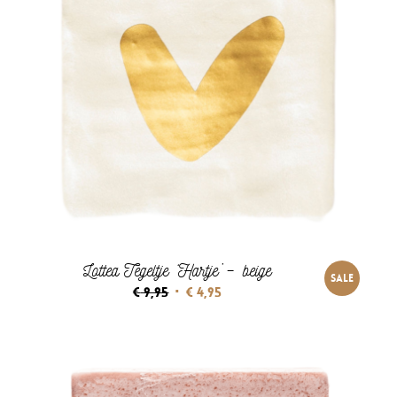
Lottea Tegeltje ‘Hartje’ – beige
SALE
Oorspronkelijke
Huidige
€
9,95
€
4,95
prijs
prijs
was:
is:
€ 9,95.
€ 4,95.