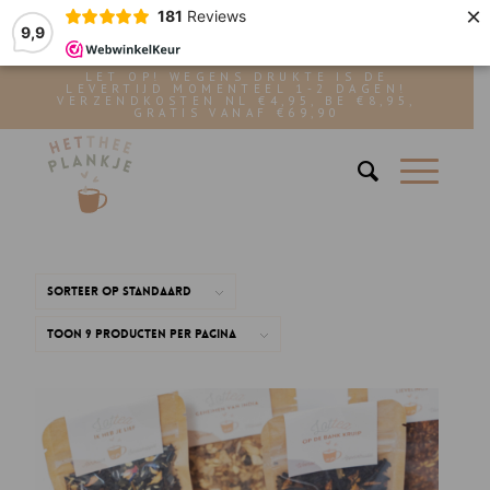
×
181
Reviews
9,9
LET OP! WEGENS DRUKTE IS DE
LEVERTIJD MOMENTEEL 1-2 DAGEN!
VERZENDKOSTEN NL €4,95, BE €8,95,
GRATIS VANAF €69,90
Sorteer op
Standaard
Toon
9 Producten per pagina