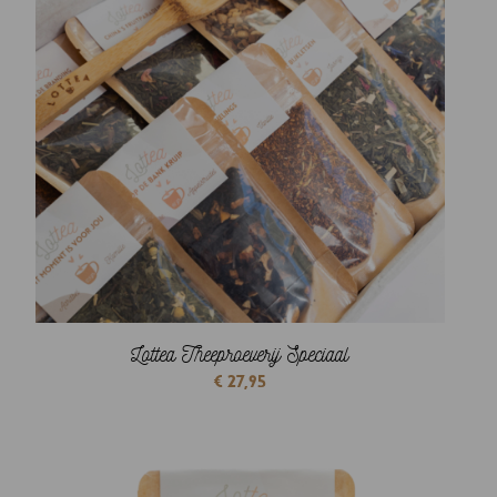
Lottea Theeproeverij Speciaal
€
27,95