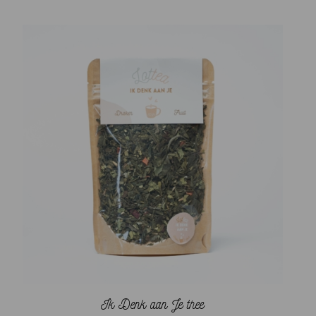
€ 2,95
tot
€ 5,95
Ik Denk aan Je thee