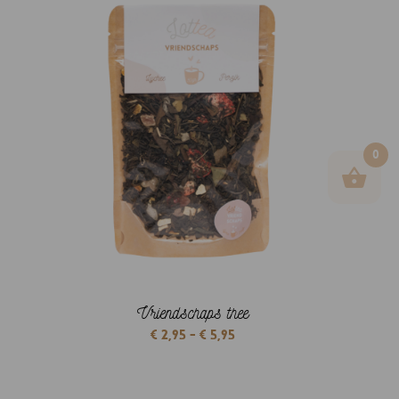
0
Vriendschaps thee
Prijsklasse:
€
2,95
-
€
5,95
€ 2,95
tot
€ 5,95