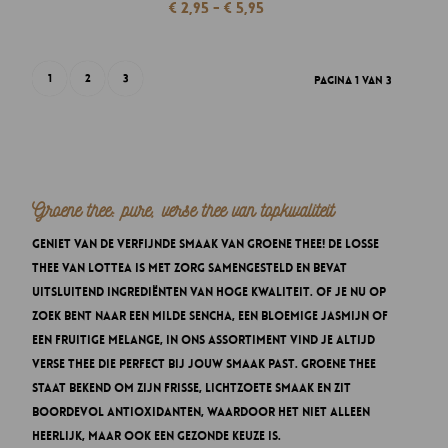
Prijsklasse:
€
2,95
-
€
5,95
€ 2,95
tot
€ 5,95
1
2
3
Pagina 1 van 3
Groene thee: pure, verse thee van topkwaliteit
Geniet van de verfijnde smaak van groene thee! De losse
thee van Lottea is met zorg samengesteld en bevat
uitsluitend ingrediënten van hoge kwaliteit. Of je nu op
zoek bent naar een milde Sencha, een bloemige Jasmijn of
een fruitige melange, in ons assortiment vind je altijd
verse thee die perfect bij jouw smaak past. Groene thee
staat bekend om zijn frisse, lichtzoete smaak en zit
boordevol antioxidanten, waardoor het niet alleen
heerlijk, maar ook een gezonde keuze is.