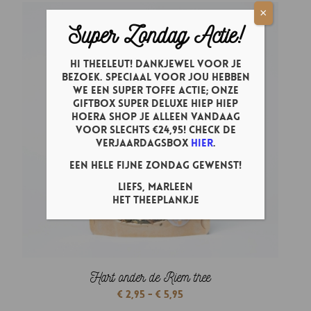
tot
×
€ 5,95
Super Zondag Actie!
Hi theeleut! Dankjewel voor je
bezoek. Speciaal voor jou hebben
we een super toffe actie; onze
Giftbox Super Deluxe Hiep Hiep
Hoera shop je ALLEEN vandaag
voor slechts €24,95! Check de
verjaardagsbox
hier
.
Een hele fijne zondag gewenst!
Liefs, Marleen
Het Theeplankje
Hart onder de Riem thee
Prijsklasse:
€
2,95
-
€
5,95
€ 2,95