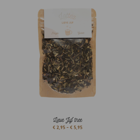
€ 5,95
Lieve Juf thee
Prijsklasse:
€
2,95
-
€
5,95
€ 2,95