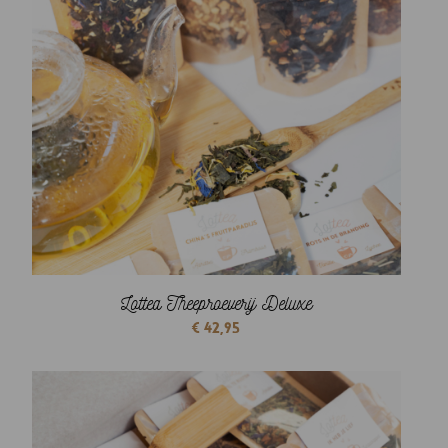
Lottea Theeproeverij Deluxe
€
42,95