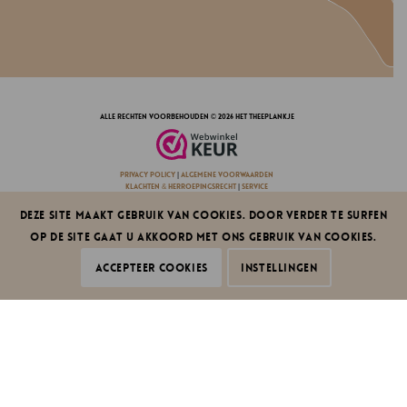
alle rechten voorbehouden © 2026 Het Theeplankje
privacy policy
|
algemene voorwaarden
klachten & herroepingsrecht
|
service
design by dcd
Deze site maakt gebruik van cookies. Door verder te surfen
op de site gaat u akkoord met ons gebruik van cookies.
Accepteer cookies
Instellingen
De waardering van www.hettheeplankje.nl/ bij