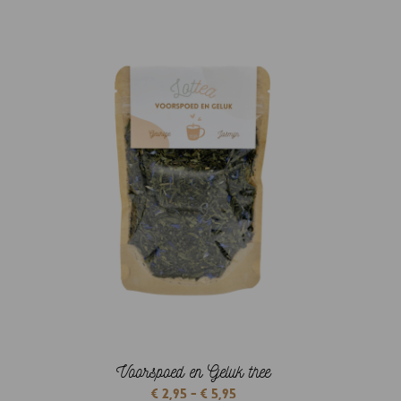
tot
€ 5,95
Voorspoed en Geluk thee
Prijsklasse:
€
2,95
-
€
5,95