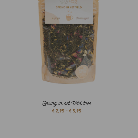
Spring in het Veld thee
Prijsklasse:
€
2,95
-
€
5,95
€ 2,95
tot
€ 5,95