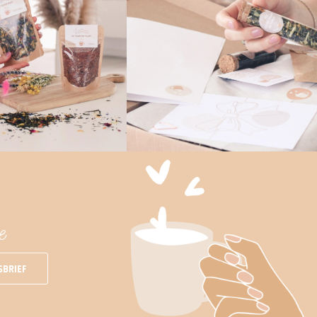
e
sbrief