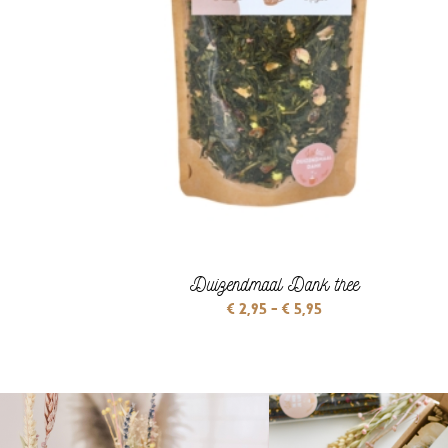
Duizendmaal Dank thee
Prijsklasse:
€
2,95
-
€
5,95
€ 2,95
tot
€ 5,95