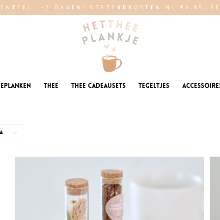
ENTEEL 1-2 DAGEN! VERZENDKOSTEN NL €4,95, BE 
eeplanken
Thee
Thee cadeausets
Tegeltjes
Accessoire
a