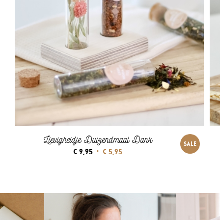
Lievigheidje Duizendmaal Dank
SALE
Oorspronkelijke
Huidige
€
9,95
€
5,95
prijs
prijs
was:
is:
€ 9,95.
€ 5,95.