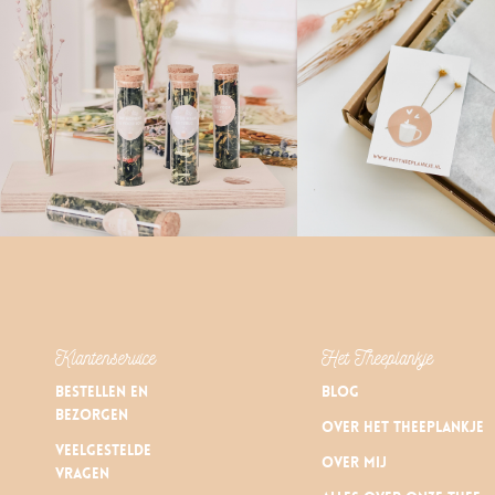
Klantenservice
Het Theeplankje
Bestellen en
Blog
bezorgen
Over Het Theeplankje
Veelgestelde
Over mij
vragen