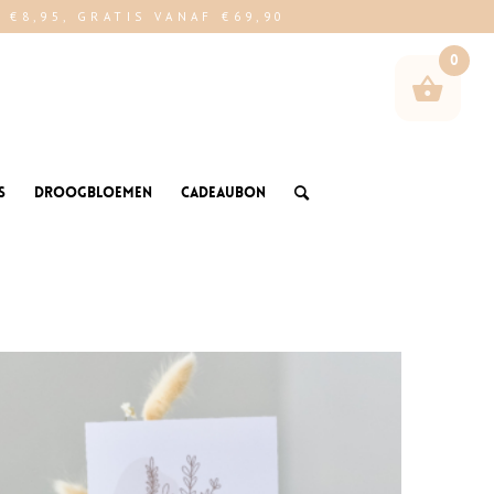
€8,95, GRATIS VANAF €69,90
0
s
Droogbloemen
Cadeaubon