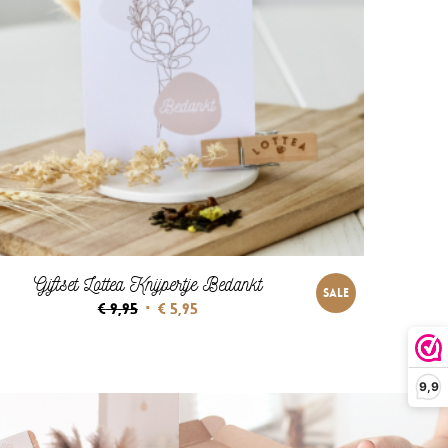
Giftset Lottea Knijpertje Bedankt
SALE
Oorspronkelijke
Huidige
€
9,95
€
5,95
prijs
prijs
was:
is:
€ 9,95.
€ 5,95.
9,9