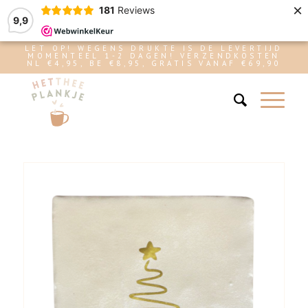
×
181
Reviews
9,9
LET OP! WEGENS DRUKTE IS DE LEVERTIJD
MOMENTEEL 1-2 DAGEN! VERZENDKOSTEN
NL €4,95, BE €8,95, GRATIS VANAF €69,90