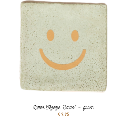
Lottea Tegeltje ‘Smile!’ – groen
€
9,95