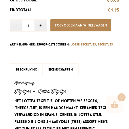
€ 0,00
Opties totaal
€ 9,95
Eindtotaal
Toevoegen aan winkelwagen
Artikelnummer:
250034
Categorieën:
Losse tegeltjes
,
Tegeltjes
Beschrijving
Eigenschappen
Beschrijving
Tegeltjes – Lottea Tegeltje
0
Het Lottea Tegeltje, of moeten we zeggen,
‘THEEgeltje’, is een handgemaakt, keramiek tegeltje
vervaardigd in Spanje. Geheel in Lottea stijl,
passend bij ons smaakvolle (thee) assortiment.
Het zijn egale tegeltjes met een levendig