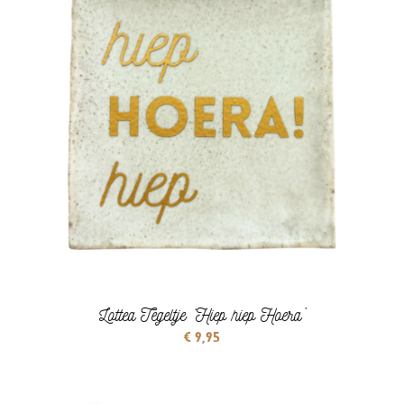
Lottea Tegeltje ‘Hiep hiep Hoera’
€
9,95