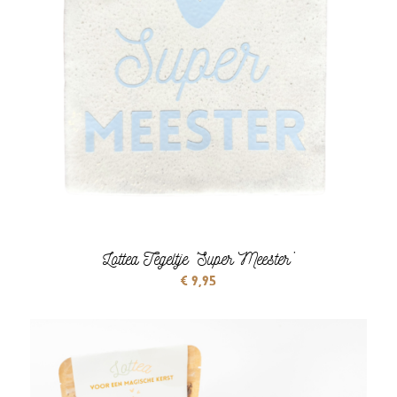
Lottea Tegeltje ‘Super Meester’
€
9,95