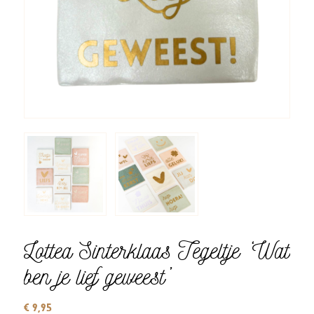
Lottea Sinterklaas Tegeltje ‘Wat
ben je lief geweest’
€
9,95