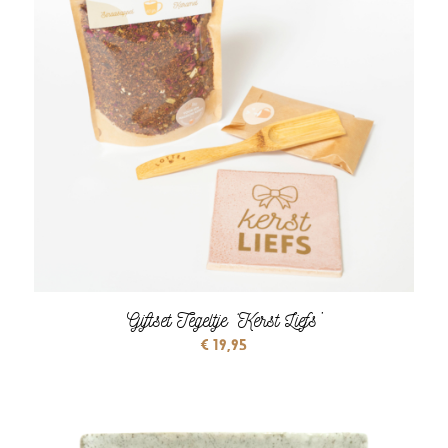
Giftset Tegeltje ‘Kerst Liefs’
€
19,95