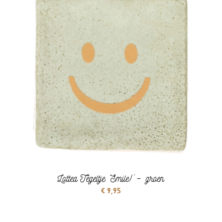
Lottea Tegeltje ‘Smile!’ – groen
€
9,95