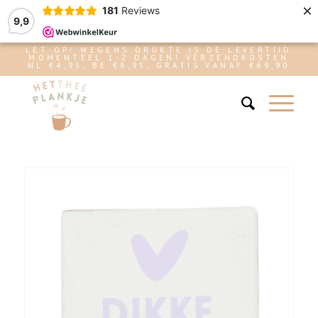
×
181
Reviews
9,9
LET OP! WEGENS DRUKTE IS DE LEVERTIJD
MOMENTEEL 1-2 DAGEN! VERZENDKOSTEN
NL €4,95, BE €8,95, GRATIS VANAF €69,90