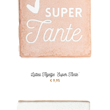
Lottea Tegeltje ‘Super Tante’
€
9,95