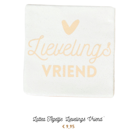
Lottea Tegeltje ‘Lievelings Vriend’
€
9,95