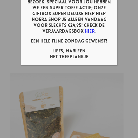
bezoek. Speciaal voor jou hebben
we een super toffe actie; onze
Giftbox Super Deluxe Hiep Hiep
Hoera shop je ALLEEN vandaag
voor slechts €24,95! Check de
verjaardagsbox
hier
.
Een hele fijne zondag gewenst!
Liefs, Marleen
Lottea Tegeltje ‘Baby Bey-bee’
Het Theeplankje
€
9,95