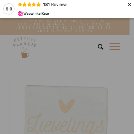
×
181
Reviews
9,9
LET OP! WEGENS DRUKTE IS DE
LEVERTIJD MOMENTEEL 1-2 DAGEN!
VERZENDKOSTEN NL €4,95, BE €8,95,
GRATIS VANAF €69,90