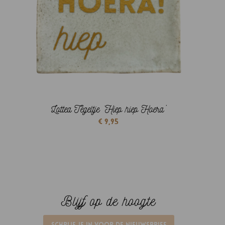
Lottea Tegeltje ‘Hiep hiep Hoera’
€
9,95
Blijf op de hoogte
Schrijf je in voor de nieuwsbrief