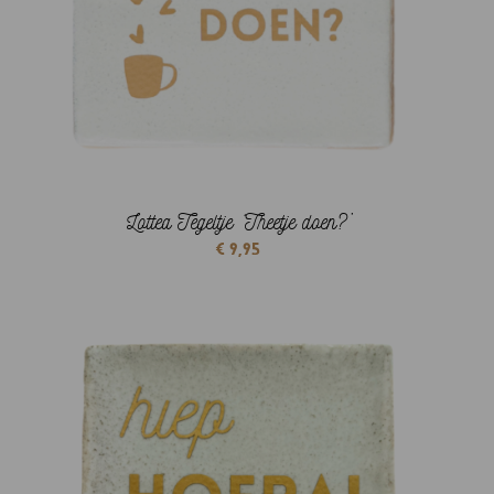
Lottea Tegeltje ‘Theetje doen?’
€
9,95