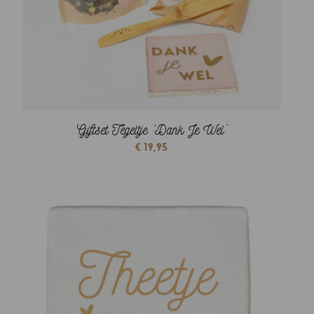
Giftset Tegeltje ‘Dank Je Wel’
€
19,95