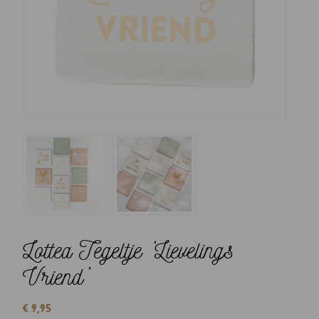
Lottea Tegeltje ‘Lievelings
Vriend’
€
9,95