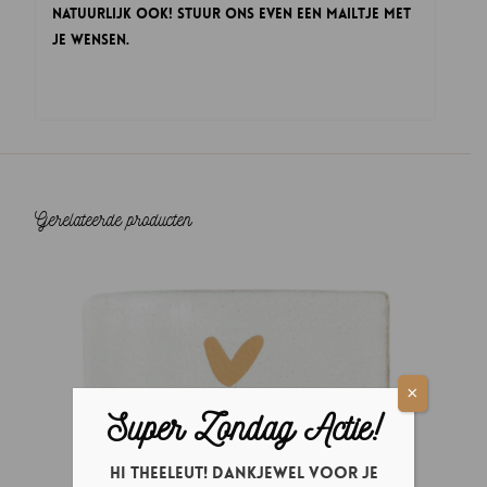
natuurlijk ook! Stuur ons even een mailtje met
je wensen.
Gerelateerde producten
×
Super Zondag Actie!
Hi theeleut! Dankjewel voor je