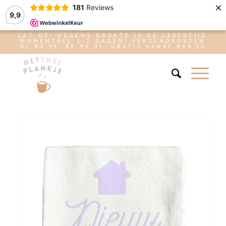
×
181
Reviews
9,9
LET OP! WEGENS DRUKTE IS DE LEVERTIJD
MOMENTEEL 1-2 DAGEN! VERZENDKOSTEN
NL €4,95, BE €8,95, GRATIS VANAF €69,90