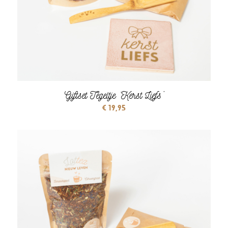
Giftset Tegeltje ‘Kerst Liefs’
€
19,95