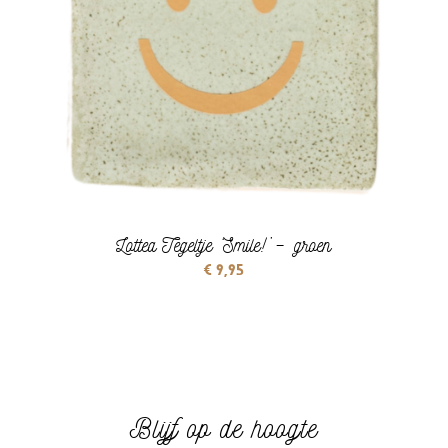
Lottea Tegeltje ‘Smile!’ – groen
€
9,95
Blijf op de hoogte