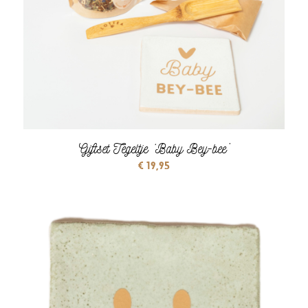
Giftset Tegeltje ‘Baby Bey-bee’
€
19,95