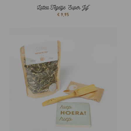
Lottea Tegeltje ‘Super Juf’
€
9,95