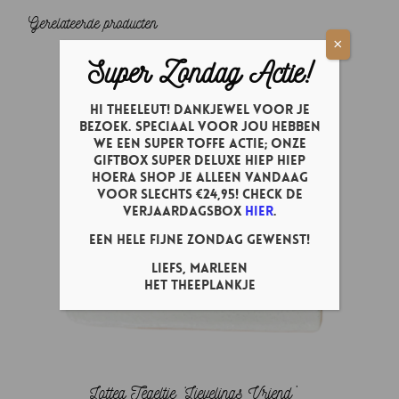
Gerelateerde producten
×
Super Zondag Actie!
Hi theeleut! Dankjewel voor je
bezoek. Speciaal voor jou hebben
we een super toffe actie; onze
Giftbox Super Deluxe Hiep Hiep
Hoera shop je ALLEEN vandaag
voor slechts €24,95! Check de
verjaardagsbox
hier
.
Een hele fijne zondag gewenst!
Liefs, Marleen
Het Theeplankje
Lottea Tegeltje ‘Lievelings Vriend’