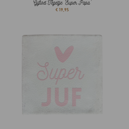
Giftset Tegeltje ‘Super Papa’
€
19,95