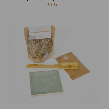
€
9,95