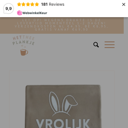
×
181
Reviews
9,9
LET OP! WEGENS DRUKTE IS DE
LEVERTIJD MOMENTEEL 1-2 DAGEN!
VERZENDKOSTEN NL €4,95, BE €8,95,
GRATIS VANAF €69,90