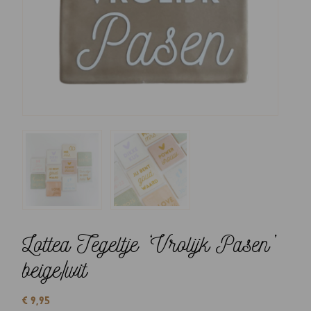
Lottea Tegeltje ‘Vrolijk Pasen’
beige/wit
€
9,95