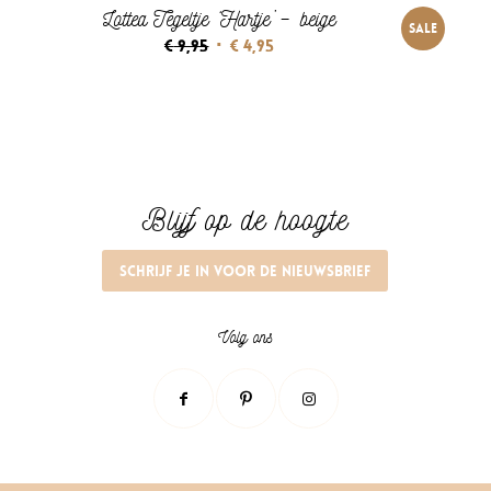
Lottea Tegeltje ‘Hartje’ – beige
SALE
Oorspronkelijke
Huidige
€
9,95
€
4,95
prijs
prijs
was:
is:
€ 9,95.
€ 4,95.
Blijf op de hoogte
Schrijf je in voor de nieuwsbrief
Volg ons