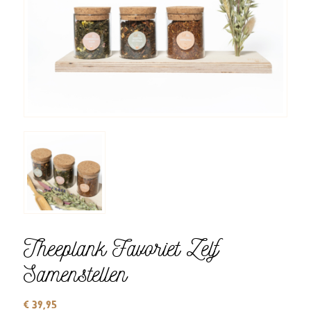
Theeplank Favoriet Zelf
Samenstellen
€
39,95