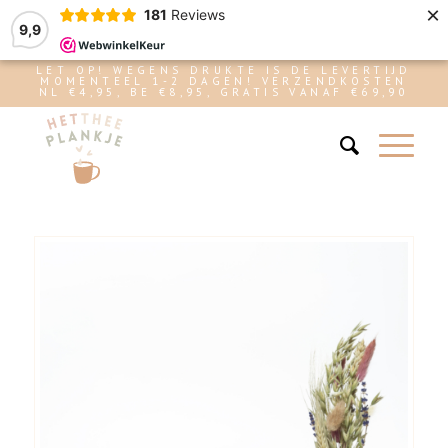
×
181
Reviews
9,9
LET OP! WEGENS DRUKTE IS DE LEVERTIJD
MOMENTEEL 1-2 DAGEN! VERZENDKOSTEN
NL €4,95, BE €8,95, GRATIS VANAF €69,90