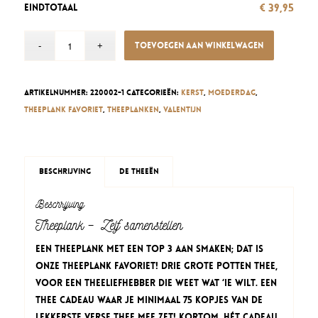
€ 39,95
Eindtotaal
Toevoegen aan winkelwagen
Artikelnummer:
220002-1
Categorieën:
Kerst
,
Moederdag
,
Theeplank Favoriet
,
Theeplanken
,
Valentijn
Beschrijving
De theeën
Beschrijving
Theeplank – Zelf samenstellen
Een theeplank met een top 3 aan smaken; dat is
onze Theeplank Favoriet! Drie grote potten thee,
voor een theeliefhebber die weet wat ‘ie wilt. Een
thee cadeau waar je minimaal 75 kopjes van de
lekkerste verse thee mee zet! Kortom, hét cadeau