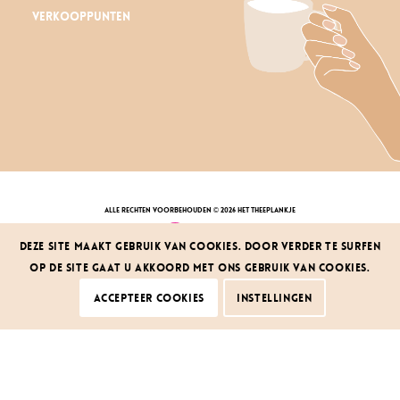
Verkooppunten
alle rechten voorbehouden © 2026 Het Theeplankje
Deze site maakt gebruik van cookies. Door verder te surfen
op de site gaat u akkoord met ons gebruik van cookies.
privacy policy
|
algemene voorwaarden
klachten & herroepingsrecht
|
service
design by dcd
Accepteer cookies
Instellingen