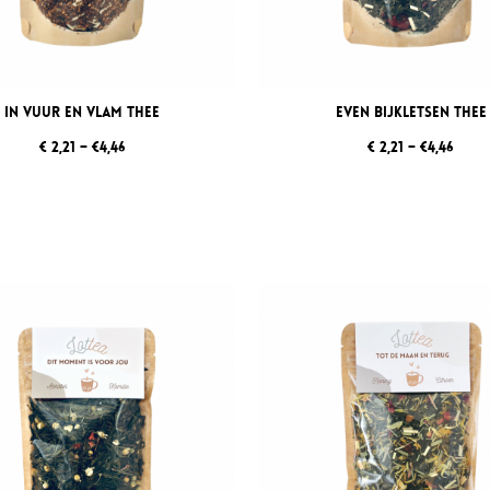
In Vuur en Vlam thee
Even Bijkletsen thee
€ 2,21 – €4,46
€ 2,21 – €4,46