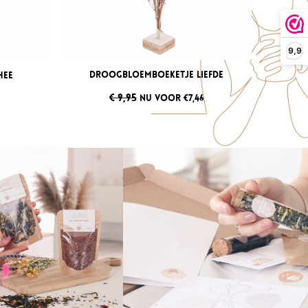
9,9
Droogbloemboeketje Liefde
hee
€ 9,95
NU VOOR €7,46