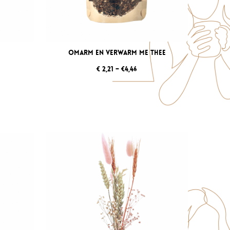
Omarm en Verwarm me thee
€ 2,21 – €4,46