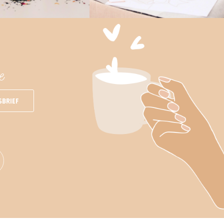
e
sbrief