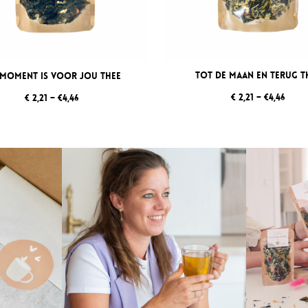
Tot de Maan en Terug t
 Moment is voor Jou thee
€ 2,21 – €4,46
€ 2,21 – €4,46