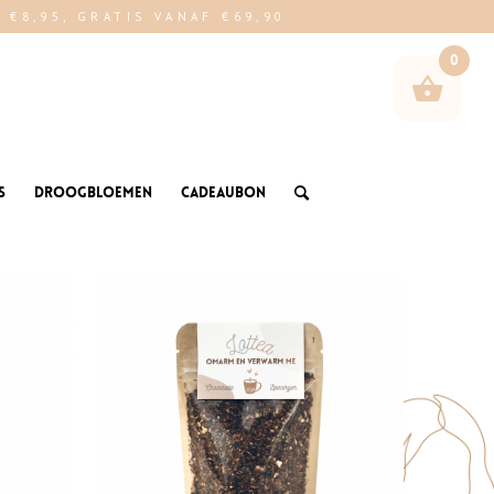
€8,95, GRATIS VANAF €69,90
0
s
Droogbloemen
Cadeaubon