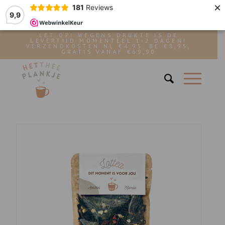
×
181
Reviews
9,9
LET OP! WEGENS DRUKTE IS DE
LEVERTIJD MOMENTEEL 1-2 DAGEN!
VERZENDKOSTEN NL €4,95, BE €8,95,
GRATIS VANAF €69,90