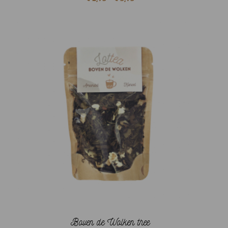
€ 2,95
tot
€ 5,95
Boven de Wolken thee