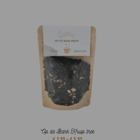
€ 2,95
tot
€ 5,95
Op de Bank Kruip thee
Prijsklasse:
€
2,95
-
€
5,95