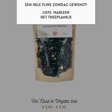
tot
Een hele fijne zondag gewenst!
€ 5,95
Liefs, Marleen
Het Theeplankje
Om Nooit te Vergeten thee
Prijsklasse:
€
2,95
-
€
5,95