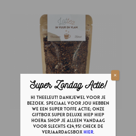
×
Super Zondag Actie!
Hi theeleut! Dankjewel voor je
bezoek. Speciaal voor jou hebben
we een super toffe actie; onze
Giftbox Super Deluxe Hiep Hiep
In Vuur en Vlam thee
Hoera shop je ALLEEN vandaag
Prijsklasse:
€
2,95
-
€
5,95
voor slechts €24,95! Check de
verjaardagsbox
hier
.
€ 2,95