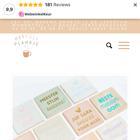
×
181
Reviews
9,9
LET OP! WEGENS DRUKTE IS DE LEVERTIJD
MOMENTEEL 1-2 DAGEN! VERZENDKOSTEN
NL €4,95, BE €8,95, GRATIS VANAF €69,90