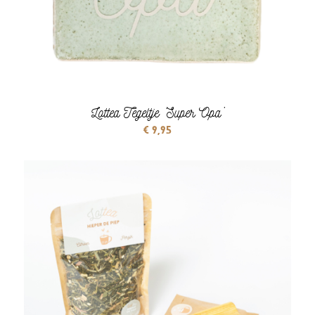
Lottea Tegeltje ‘Super Opa’
€
9,95