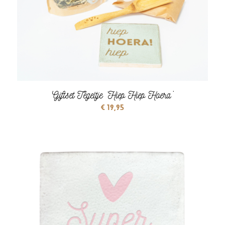
Giftset Tegeltje ‘Hiep Hiep Hoera’
€
19,95