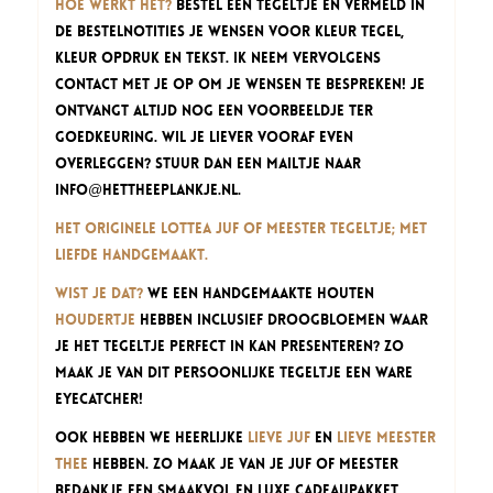
Hoe werkt het?
Bestel een tegeltje en vermeld in
de bestelnotities je wensen voor kleur tegel,
kleur opdruk en tekst. Ik neem vervolgens
contact met je op om je wensen te bespreken! Je
ontvangt altijd nog een voorbeeldje ter
goedkeuring. Wil je liever vooraf even
overleggen? Stuur dan een mailtje naar
info@hettheeplankje.nl
.
Het originele Lottea Juf of Meester Tegeltje; met
liefde handgemaakt.
Wist je dat?
We een handgemaakte houten
houdertje
hebben inclusief droogbloemen waar
je het tegeltje perfect in kan presenteren? Zo
maak je van dit persoonlijke tegeltje een ware
eyecatcher!
Ook hebben we heerlijke
Lieve Juf
en
Lieve Meester
thee
hebben. Zo maak je van je juf of meester
bedankje een smaakvol en luxe cadeaupakket