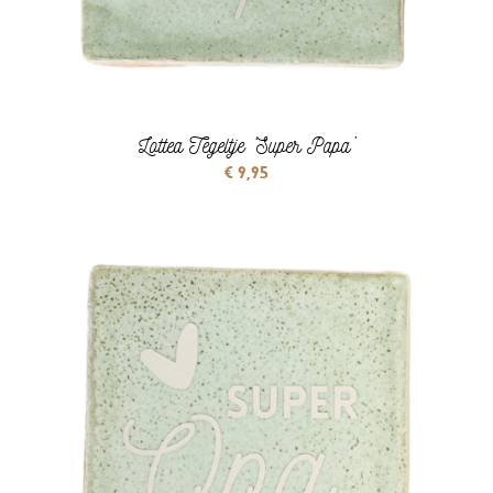
Lottea Tegeltje ‘Super Papa’
€
9,95