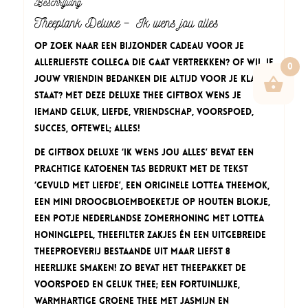
Beschrijving
Theeplank Deluxe – Ik wens jou alles
Op zoek naar een bijzonder cadeau voor je
allerliefste collega die gaat vertrekken? Of wil je
0
jouw vriendin bedanken die altijd voor je klaar
staat? Met deze Deluxe thee Giftbox wens je
iemand geluk, liefde, vriendschap, voorspoed,
succes, oftewel; alles!
De Giftbox Deluxe ‘Ik wens jou alles’ bevat een
prachtige katoenen tas bedrukt met de tekst
‘Gevuld met Liefde’, een originele Lottea theemok,
een mini droogbloemboeketje op houten blokje,
een potje Nederlandse Zomerhoning met Lottea
honinglepel, theefilter zakjes én een uitgebreide
theeproeverij bestaande uit maar liefst 8
heerlijke smaken! Zo bevat het theepakket de
Voorspoed en Geluk thee; een fortuinlijke,
warmhartige Groene thee met jasmijn en