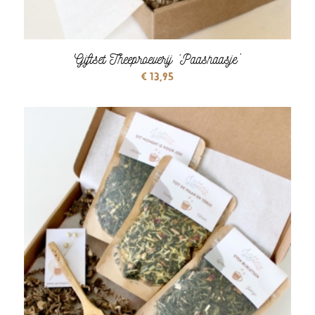
Giftset Theeproeverij ‘Paashaasje’
€
13,95