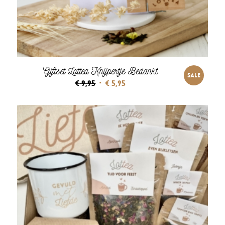
Giftset Lottea Knijpertje Bedankt
SALE
Oorspronkelijke
Huidige
€
9,95
€
5,95
prijs
prijs
was:
is:
€ 9,95.
€ 5,95.