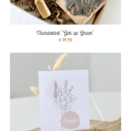
Voordeelset ´Gek op Groen´
€
19,95