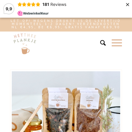
×
181
Reviews
9,9
LET OP! WEGENS DRUKTE IS DE LEVERTIJD
MOMENTEEL 1-2 DAGEN! VERZENDKOSTEN
NL €4,95, BE €8,95, GRATIS VANAF €69,90