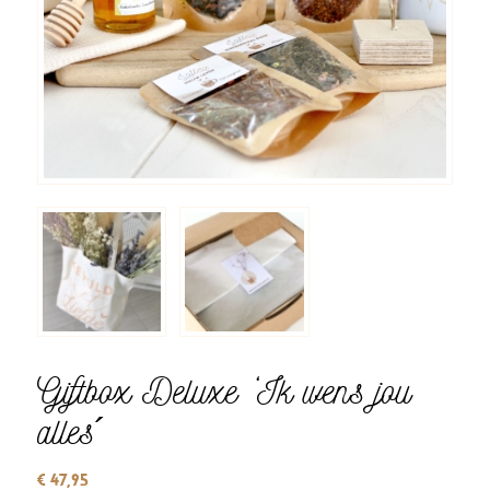
Giftbox Deluxe ‘Ik wens jou
alles´
€
47,95