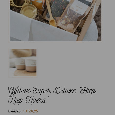
Giftbox Super Deluxe ‘Hiep
Hiep Hoera’
Oorspronkelijke
Huidige
€
44,95
€
24,95