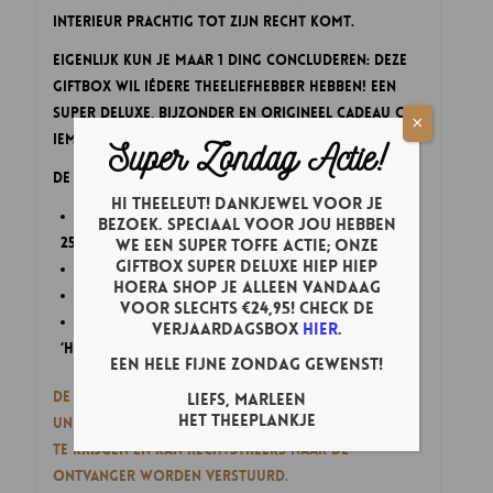
interieur prachtig tot zijn recht komt.
Eigenlijk kun je maar 1 ding concluderen: deze
Giftbox wil iédere theeliefhebber hebben! Een
super deluxe, bijzonder en origineel cadeau om
×
iemand mee te feliciteren!
Super Zondag Actie!
De Giftbox Super Deluxe ‘Hiep Hiep Hoera’ bevat:
Hi theeleut! Dankjewel voor je
4 grote zakken losse thee (voor ongeveer
bezoek. Speciaal voor jou hebben
25 kopjes per zak)
we een super toffe actie; onze
Giftbox Super Deluxe Hiep Hiep
een Lottea Thee Maatlepel
Hoera shop je ALLEEN vandaag
een Lottea Theezeefje
voor slechts €24,95! Check de
een Lottea aardewerk Theemok met tekst
verjaardagsbox
hier
.
‘Hoera’
Een hele fijne zondag gewenst!
De Giftbox Super Deluxe ‘Hiep Hiep Hoera’ is een
Liefs, Marleen
Het Theeplankje
uniek en origineel thee cadeau om te geven én
te krijgen en kan rechtstreeks naar de
ontvanger worden verstuurd.