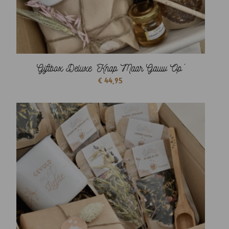
Giftbox Deluxe ‘Knap Maar Gauw Op’
€
44,95