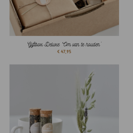
Giftbox Deluxe ‘Om van te houden’
€
47,95