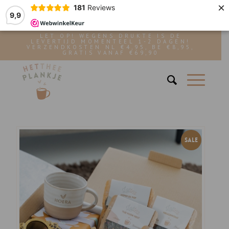
×
181
Reviews
9,9
LET OP! WEGENS DRUKTE IS DE
LEVERTIJD MOMENTEEL 1-2 DAGEN!
VERZENDKOSTEN NL €4,95, BE €8,95,
GRATIS VANAF €69,90
SALE