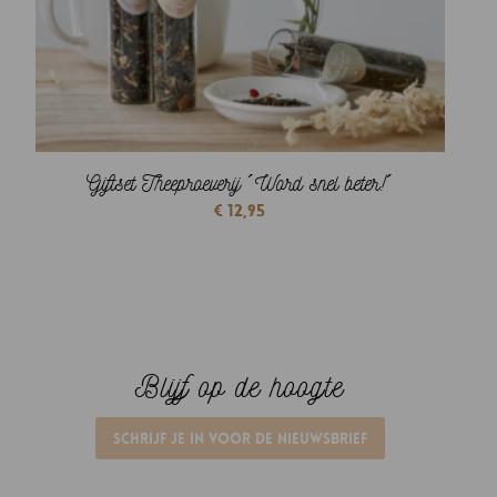
Giftset Theeproeverij ´Word snel beter!´
€
12,95
Blijf op de hoogte
Schrijf je in voor de nieuwsbrief