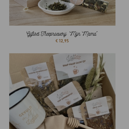
Giftset Theeproeverij ‘Mijn Mama´
€
12,95