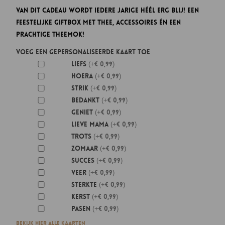
prijs
prijs
Van dit cadeau wordt iedere jarige héél erg blij! Een
was:
is:
feestelijke Giftbox met thee, accessoires én een
€ 44,95.
€ 24,95.
prachtige Theemok!
Voeg een gepersonaliseerde kaart toe
Liefs
(+€ 0,99)
Hoera
(+€ 0,99)
Strik
(+€ 0,99)
Bedankt
(+€ 0,99)
Geniet
(+€ 0,99)
Lieve mama
(+€ 0,99)
Trots
(+€ 0,99)
Zomaar
(+€ 0,99)
Succes
(+€ 0,99)
Veer
(+€ 0,99)
Sterkte
(+€ 0,99)
Kerst
(+€ 0,99)
Pasen
(+€ 0,99)
Bekijk hier alle kaarten