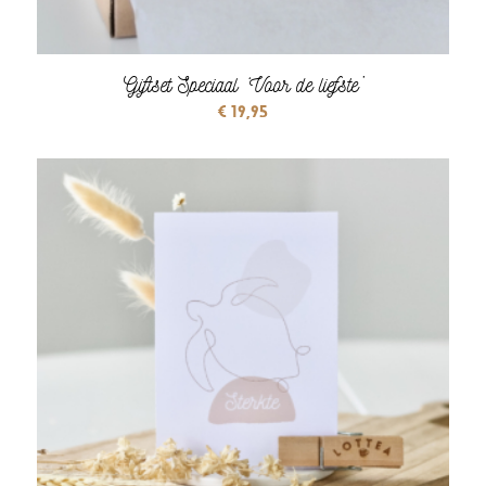
Giftset Speciaal ‘Voor de liefste’
€
19,95