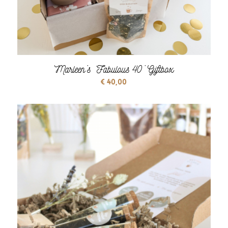
Marleen’s ‘Fabulous 40’ Giftbox
€
40,00