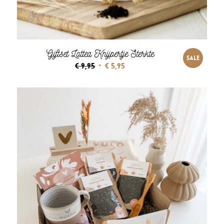
Giftset Lottea Knijpertje Sterkte
SALE
Oorspronkelijke
Huidige
€
9,95
€
5,95
prijs
prijs
was:
is:
€ 9,95.
€ 5,95.