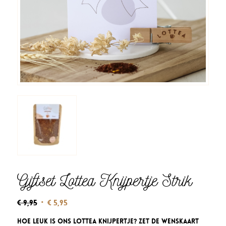
Giftset Lottea Knijpertje Strik
Oorspronkelijke
Huidige
€
9,95
€
5,95
prijs
prijs
Hoe leuk is ons Lottea Knijpertje? Zet de wenskaart