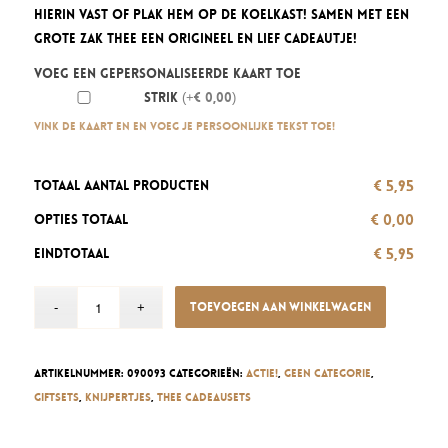
was:
is:
hierin vast of plak hem op de koelkast! Samen met een
€ 9,95.
€ 5,95.
grote zak thee een origineel en lief cadeautje!
Voeg een gepersonaliseerde kaart toe
Strik
(+€ 0,00)
Vink de kaart en en voeg je persoonlijke tekst toe!
€ 5,95
Totaal aantal producten
€ 0,00
Opties totaal
€ 5,95
Eindtotaal
Toevoegen aan winkelwagen
Artikelnummer:
090093
Categorieën:
Actie!
,
Geen categorie
,
Giftsets
,
Knijpertjes
,
Thee cadeausets