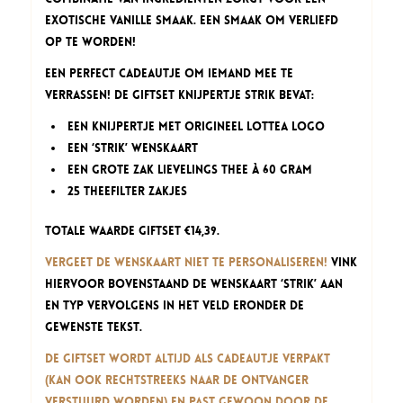
exotische vanille smaak. Een smaak om verliefd
op te worden!
Een perfect cadeautje om iemand mee te
verrassen! De Giftset Knijpertje Strik bevat:
een Knijpertje met origineel Lottea logo
een ‘Strik’ wenskaart
een grote zak Lievelings thee à 60 gram
25 theefilter zakjes
Totale waarde giftset €14,39.
Vergeet de wenskaart niet te personaliseren!
Vink
hiervoor bovenstaand de wenskaart ‘Strik’ aan
en typ vervolgens in het veld eronder de
gewenste tekst.
De Giftset wordt altijd als cadeautje verpakt
(kan ook rechtstreeks naar de ontvanger
verstuurd worden) en past gewoon door de