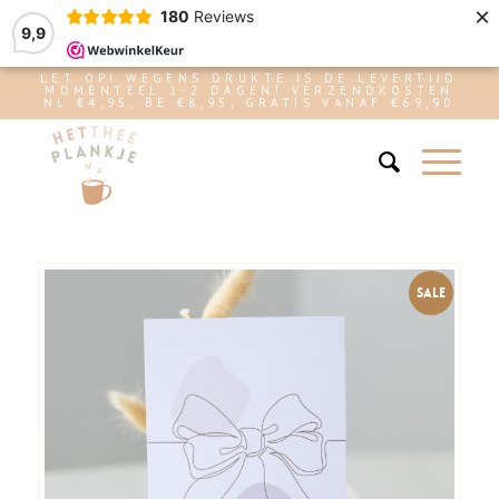
×
180
Reviews
9,9
LET OP! WEGENS DRUKTE IS DE LEVERTIJD
MOMENTEEL 1-2 DAGEN! VERZENDKOSTEN
NL €4,95, BE €8,95, GRATIS VANAF €69,90
SALE