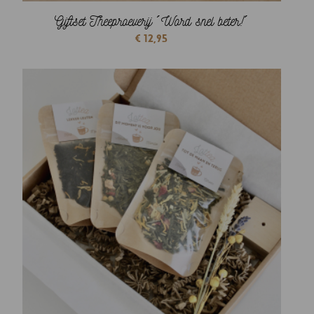
Giftset Theeproeverij ´Word snel beter!´
€
12,95