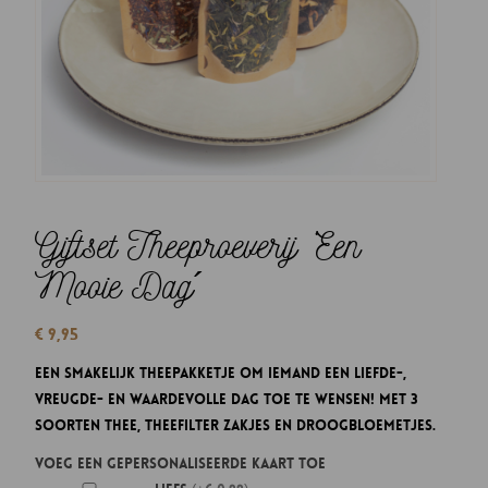
Giftset Theeproeverij ‘Een
Mooie Dag´
€
9,95
Een smakelijk theepakketje om iemand een liefde-,
vreugde- en waardevolle dag toe te wensen! Met 3
soorten thee, theefilter zakjes en droogbloemetjes.
Voeg een gepersonaliseerde kaart toe