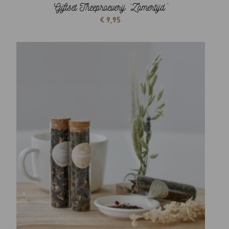
Giftset Theeproeverij ‘Zomertijd’
€
9,95