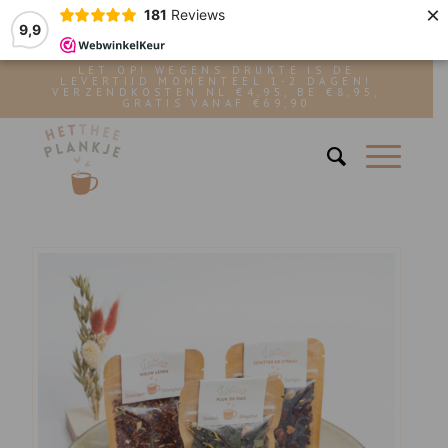
×
181
Reviews
9,9
LET OP! WEGENS DRUKTE IS DE
LEVERTIJD MOMENTEEL 1-2 DAGEN!
VERZENDKOSTEN NL €4,95, BE €8,95,
GRATIS VANAF €69,90