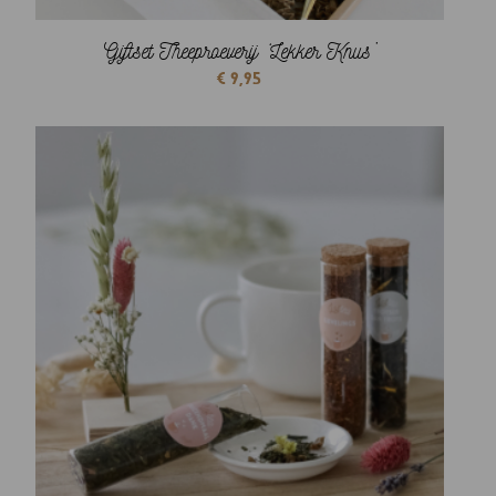
Giftset Theeproeverij ‘Lekker Knus’
€
9,95