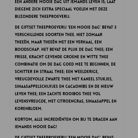
een andere mooie dag uit iemands leven is; laat
diegene zich extra speciaal voelen met deze
bijzondere theeproeverij.
De Giftset Theeproeverij ‘Een Mooie Dag’ bevat 3
verschillende soorten thee. Niet zomaar
theeën, maar theeën met een verhaal, een
boodschap. Het bevat de Pluk de Dag thee; een
frisse, kracht gevende groene en witte thee
combinatie om de dag goed mee te beginnen, de
Schitter en Straal thee; een weelderige,
vreugdevolle Zwarte thee met kaneel stukjes,
sinaasappelschijfjes en cacaonibs en de Nieuw
Leven thee; een zachte Rooibos thee vol
levensvreugde, met citroengras, sinaasappel en
korenbloem.
Kortom, alle ingrediënten om bij te dragen aan
iemands mooie dag!
De Giftset Theeproeverij ‘Een Mooie Dag´ bevat: