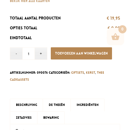
Bekijk hier alle kaarten
€ 19,95
Totaal aantal producten
€ 0,00
Opties totaal
0
€ 19,95
Eindtotaal
Toevoegen aan winkelwagen
Artikelnummer:
090076
Categorieën:
Giftsets
,
Kerst
,
Thee
cadeausets
Beschrijving
De theeën
Ingrediënten
Zetadvies
Bewaring