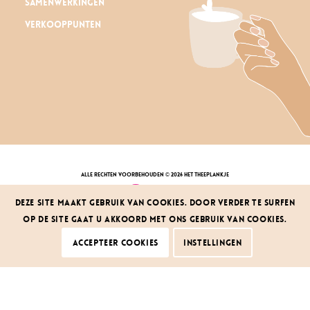
Samenwerkingen
Verkooppunten
alle rechten voorbehouden © 2026 Het Theeplankje
Deze site maakt gebruik van cookies. Door verder te surfen
op de site gaat u akkoord met ons gebruik van cookies.
privacy policy
|
algemene voorwaarden
klachten & herroepingsrecht
|
service
design by dcd
Accepteer cookies
Instellingen