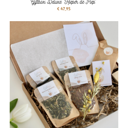
Giftbox Deluxe ‘Hieper de Piep´
€
47,95