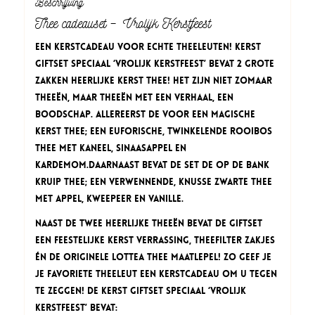
Beschrijving
Thee cadeauset – Vrolijk Kerstfeest
Een Kerstcadeau voor echte theeleuten! Kerst
Giftset Speciaal ‘Vrolijk Kerstfeest’ bevat 2 grote
zakken heerlijke kerst thee! Het zijn niet zomaar
theeën, maar theeën met een verhaal, een
boodschap. Allereerst de Voor een Magische
Kerst thee; een euforische, twinkelende Rooibos
thee met kaneel, sinaasappel en
kardemom.Daarnaast bevat de set de Op de Bank
Kruip thee; een verwennende, knusse Zwarte thee
met appel, kweepeer en vanille.
Naast de twee heerlijke theeën bevat de Giftset
een feestelijke Kerst verrassing, theefilter zakjes
én de originele Lottea thee maatlepel! Zo geef je
je favoriete theeleut een kerstcadeau om U tegen
te zeggen! De Kerst Giftset Speciaal ‘Vrolijk
Kerstfeest’ bevat: