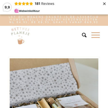
×
181
Reviews
9,9
LET OP! WEGENS DRUKTE IS DE LEVERTIJD
MOMENTEEL 1-2 DAGEN! VERZENDKOSTEN
NL €4,95, BE €8,95, GRATIS VANAF €69,90