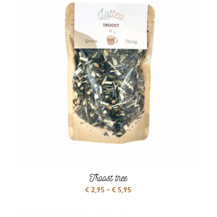
Troost thee
Prijsklasse:
€
2,95
-
€
5,95
€ 2,95
tot