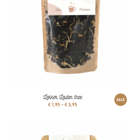
Lekker Leuten thee
SALE
Prijsklasse:
€
1,95
-
€
3,95
€ 1,95
tot
€ 3,95