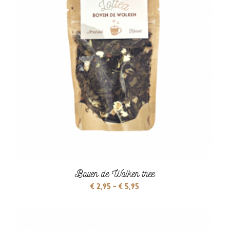
Boven de Wolken thee
Prijsklasse:
€
2,95
-
€
5,95
€ 2,95
tot
€ 5,95