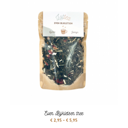
€ 5,95
Even Bijkletsen thee
Prijsklasse:
€
2,95
-
€
5,95
€ 2,95