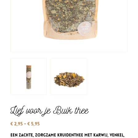
Lief voor je Buik thee
Prijsklasse:
€
2,95
-
€
5,95
€ 2,95
Een zachte, zorgzame Kruidenthee met karwij, venkel,