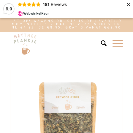
×
181
Reviews
9,9
LET OP! WEGENS DRUKTE IS DE LEVERTIJD
MOMENTEEL 1-2 DAGEN! VERZENDKOSTEN
NL €4,95, BE €8,95, GRATIS VANAF €69,90