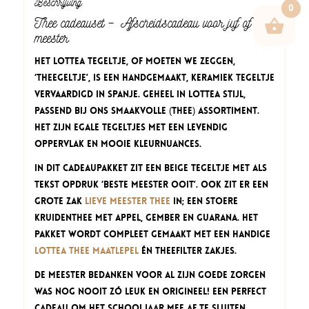
Beschrijving
0
Thee cadeauset – Afscheidscadeau voor juf of
meester
Het Lottea Tegeltje, of moeten we zeggen,
‘THEEgeltje’, is een handgemaakt, keramiek tegeltje
vervaardigd in Spanje. Geheel in Lottea stijl,
passend bij ons smaakvolle (thee) assortiment.
Het zijn egale tegeltjes met een levendig
oppervlak en mooie kleurnuances.
In dit cadeaupakket zit een
beige
tegeltje met als
tekst opdruk ‘Beste Meester ooit’. Ook zit er een
grote zak
Lieve Meester thee
in; een stoere
Kruidenthee met appel, gember en guarana. Het
pakket wordt compleet gemaakt met een handige
Lottea Thee maatlepel
én theefilter zakjes.
De meester bedanken voor al zijn goede zorgen
was nog nooit zó leuk en origineel! Een perfect
cadeau om het schooljaar mee af te sluiten.