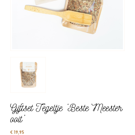
Giftset Tegeltje ‘Beste Meester
ooit’
€
19,95