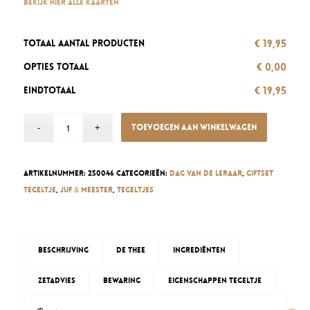
Bekijk hier alle kaarten
€ 19,95
Totaal aantal producten
€ 0,00
Opties totaal
€ 19,95
Eindtotaal
Toevoegen aan winkelwagen
Artikelnummer:
250046
Categorieën:
Dag van de Leraar
,
Giftset
Tegeltje
,
Juf & meester
,
Tegeltjes
Beschrijving
De thee
Ingrediënten
Zetadvies
Bewaring
Eigenschappen tegeltje