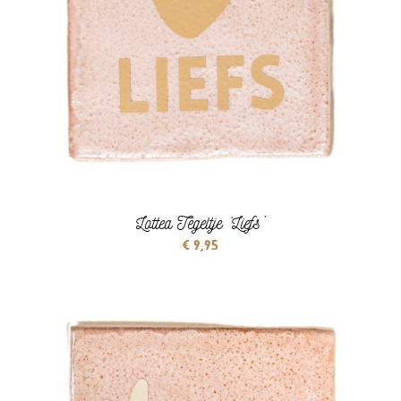
Lottea Tegeltje ‘Liefs’
€
9,95