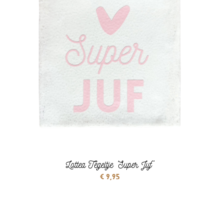
Lottea Tegeltje ‘Super Juf’
€
9,95