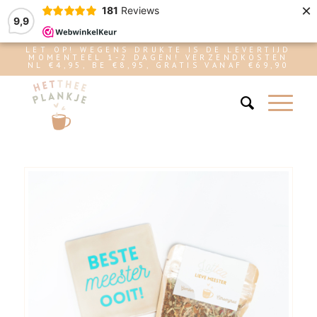
×
181
Reviews
9,9
LET OP! WEGENS DRUKTE IS DE LEVERTIJD
MOMENTEEL 1-2 DAGEN! VERZENDKOSTEN
NL €4,95, BE €8,95, GRATIS VANAF €69,90