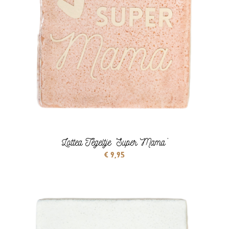
Lottea Tegeltje ‘Super Mama’
€
9,95