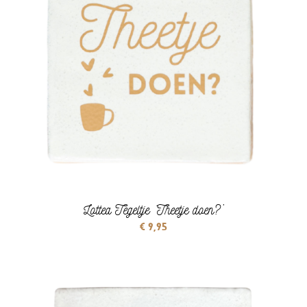
Lottea Tegeltje ‘Theetje doen?’
€
9,95