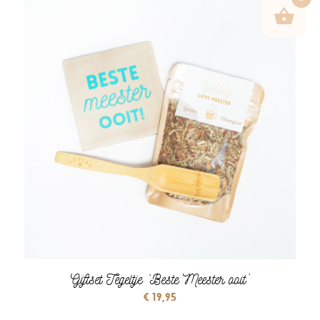
Giftset Tegeltje ‘Beste Meester ooit’
€
19,95