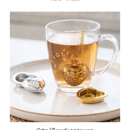
€ 5,95
tot
€ 10,00