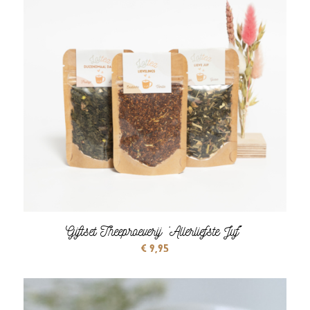
Giftset Theeproeverij ‘Allerliefste Juf´
€
9,95