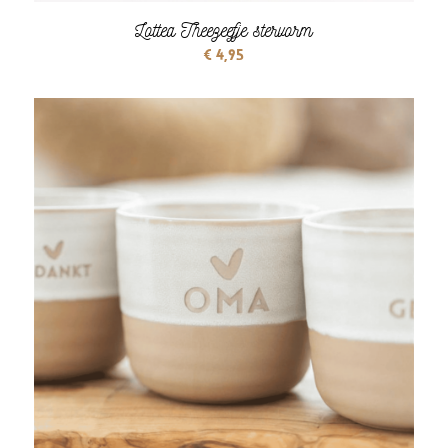
Lottea Theezeefje stervorm
€
4,95