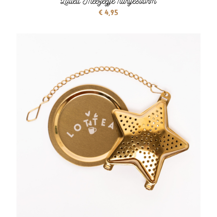
Lottea Theezeefje hartjesvorm
€
4,95