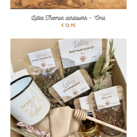
Lottea Theemok aardewerk – Oma
€
12,95