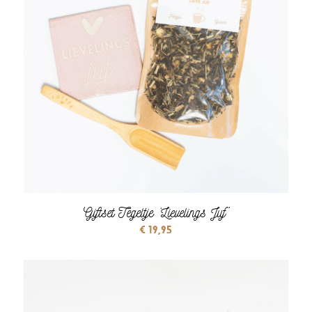
Giftset Tegeltje ‘Lievelings Juf’
€
19,95