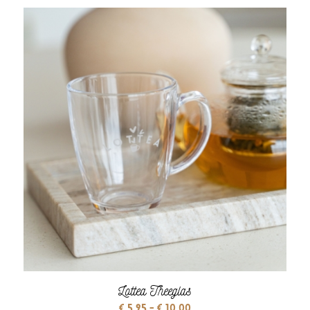
Lottea Theeglas
Prijsklasse:
€
5,95
-
€
10,00