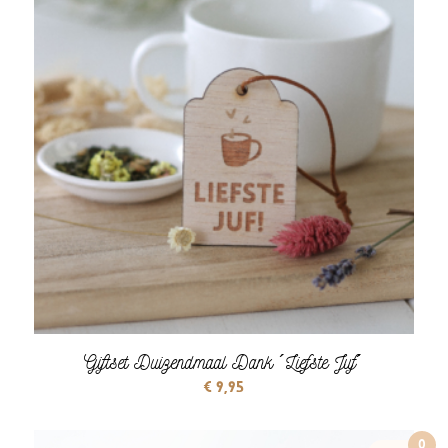
Giftset Duizendmaal Dank ´Liefste Juf´
€
9,95
0