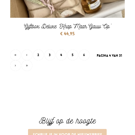
Giftbox Deluxe ‘Knap Maar Gauw Op’
€
44,95
«
‹
2
3
4
5
6
Pagina 4 van 31
›
»
Blijf op de hoogte
Schrijf je in voor de nieuwsbrief