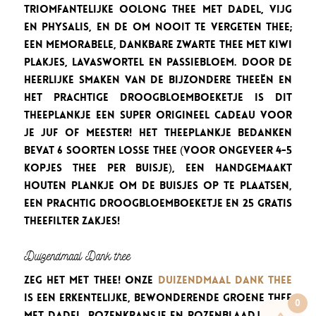
triomfantelijke Oolong thee met dadel, vijg
en physalis, en de Om Nooit te Vergeten thee;
een memorabele, dankbare Zwarte thee met kiwi
plakjes, lavaswortel en passiebloem. Door de
heerlijke smaken van de bijzondere theeën en
het prachtige droogbloemboeketje is dit
Theeplankje een super origineel cadeau voor
je juf of meester! Het Theeplankje Bedanken
bevat 6 soorten losse thee (voor ongeveer 4-5
kopjes thee per buisje), een handgemaakt
houten plankje om de buisjes op te plaatsen,
een prachtig droogbloemboeketje en 25 gratis
theefilter zakjes!
Duizendmaal Dank thee
Zeg het met thee! Onze
Duizendmaal Dank thee
is een erkentelijke, bewonderende Groene thee
0
met dadel, rozenkransje en rozenblaadjes. De