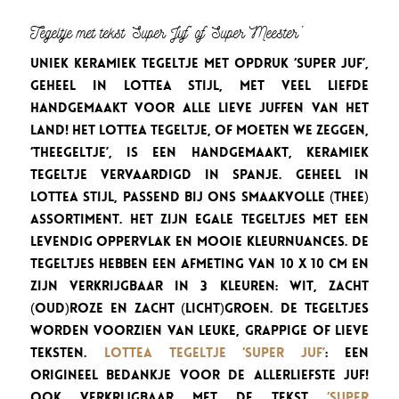
Tegeltje met tekst ‘Super Juf’ of ‘Super Meester’
Uniek keramiek tegeltje met opdruk ‘Super Juf’,
geheel in Lottea stijl, met veel liefde
handgemaakt voor alle lieve juffen van het
land! Het Lottea Tegeltje, of moeten we zeggen,
‘THEEgeltje’, is een handgemaakt, keramiek
tegeltje vervaardigd in Spanje. Geheel in
Lottea stijl, passend bij ons smaakvolle (thee)
assortiment. Het zijn egale tegeltjes met een
levendig oppervlak en mooie kleurnuances. De
tegeltjes hebben een afmeting van 10 x 10 cm en
zijn verkrijgbaar in 3 kleuren: wit, zacht
(oud)roze en zacht (licht)groen. De tegeltjes
worden voorzien van leuke, grappige of lieve
teksten.
Lottea Tegeltje ‘Super Juf’
: een
origineel bedankje voor de allerliefste juf!
Ook verkrijgbaar met de tekst
‘Super