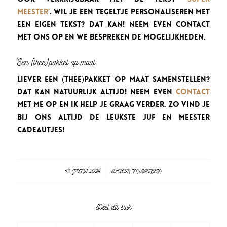
Meester’
. Wil je een tegeltje personaliseren met
een eigen tekst? Dat kan! Neem even contact
met ons op en we bespreken de mogelijkheden.
Een (thee)pakket op maat
Liever een (thee)pakket op maat samenstellen?
Dat kan natuurlijk altijd! Neem even
contact
met me op en ik help je graag verder. Zo vind je
bij ons altijd de leukste juf en meester
cadeautjes!
13 JUNI 2024
/
DOOR
MARLEEN
Deel dit stuk