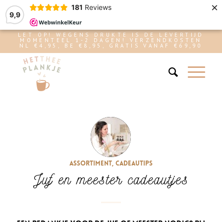
×
181
Reviews
9,9
LET OP! WEGENS DRUKTE IS DE LEVERTIJD
MOMENTEEL 1-2 DAGEN! VERZENDKOSTEN
NL €4,95, BE €8,95, GRATIS VANAF €69,90
Assortiment
,
Cadeautips
Juf en meester cadeautjes