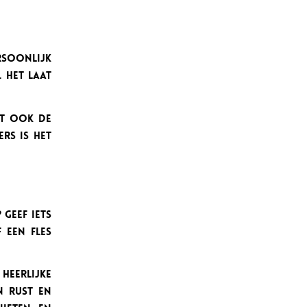
soonlijk
 Het laat
kt ook de
rs is het
 Geef iets
 een fles
 heerlijke
n rust en