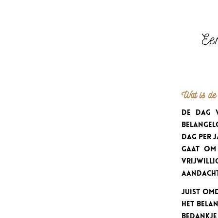
Ee
Wat is de 
De dag v
belangel
dag per j
gaat om 
vrijwill
aandacht
Juist omd
het bela
bedankje 