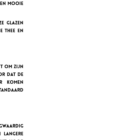
 een mooie
ze glazen
e thee en
gt om zijn
or dat de
or komen
 standaard
waardig
n langere