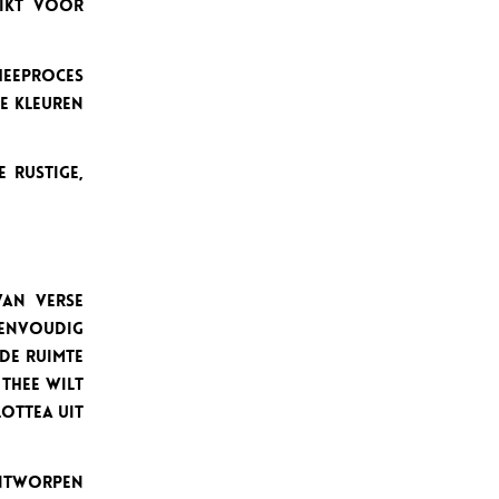
hikt voor
heeproces
e kleuren
 rustige,
van verse
 eenvoudig
de ruimte
 thee wilt
Lottea uit
ntworpen