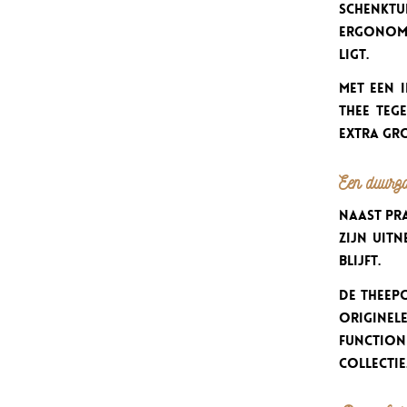
schenktu
ergonomi
ligt.
Met een 
thee teg
extra gro
Een duurzam
Naast pr
zijn uit
blijft.
De theep
originel
functio
collectie