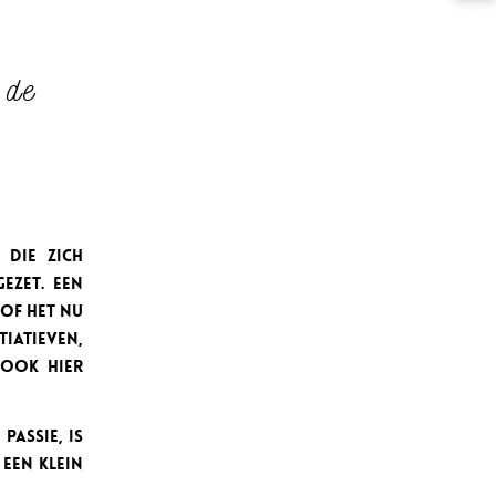
 de
 die zich
ezet. Een
 Of het nu
iatieven,
 ook hier
passie, is
een klein