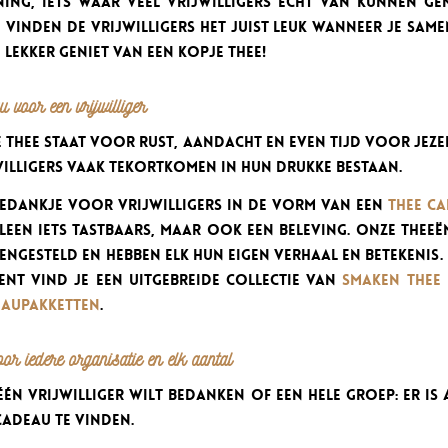
ing, iets waar veel vrijwilligers echt van kunnen gen
 vinden de vrijwilligers het juist leuk wanneer je sam
lekker geniet van een kopje thee!
 voor een vrijwilliger
 thee staat voor rust, aandacht en even tijd voor jezel
willigers vaak tekortkomen in hun drukke bestaan.
bedankje voor vrijwilligers in de vorm van een
thee c
lleen iets tastbaars, maar ook een beleving. Onze theeë
ngesteld en hebben elk hun eigen verhaal en betekenis.
ent vind je een uitgebreide collectie van
smaken thee
eaupakketten
.
or iedere organisatie en elk aantal
één vrijwilliger wilt bedanken of een hele groep: er is 
cadeau te vinden.