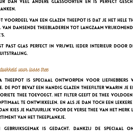
ur dan veel andere glassoorten en is perfect gesc
anken.
t voordeel van een glazen theepot is dat je het hele t
n. Van dansende theebladeren tot langzaam vrijkomend
’s.
t past glas perfect in vrijwel ieder interieur door de
uitstraling.
twikkeld voor losse thee
a Theepot is speciaal ontworpen voor liefhebbers 
e. De pot bevat een handig glazen theefilter waarin je
oriete thee toevoegt. Het filter geeft de thee voldoen
ptimaal te ontwikkelen. En als je dan toch een lekkere
dan kies je natuurlijk voor de verse thee van het merk 
rtiment van Het Theeplankje.
 gebruiksgemak is gedacht. Dankzij de speciaal o