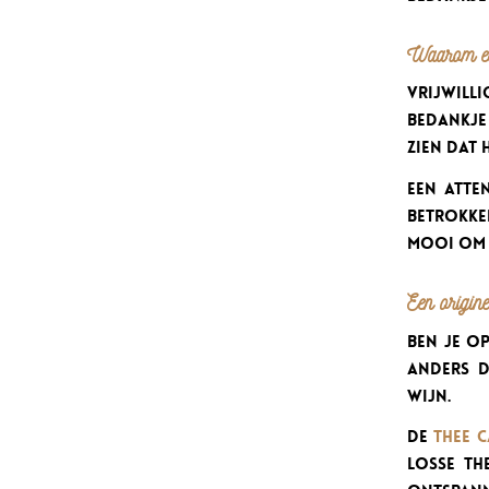
Waarom een
Vrijwil
bedankje
zien dat 
Een atte
betrokke
mooi om 
Een origine
Ben je op
anders d
wijn.
De
thee 
losse th