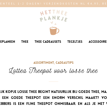
ENTEEL 1-2 DAGEN! VERZENDKOSTEN NL €4,95, BE 
eeplanken
Thee
Thee cadeausets
Tegeltjes
Accessoire
Assortiment
,
Cadeautips
Lottea Theepot voor losse thee
ijk kopje losse thee begint natuurlijk bij goede thee, ma
 een goede theepot een enorm verschil maakt? Vo
ebbers is een fijne theepot onmisbaar. En als je met 