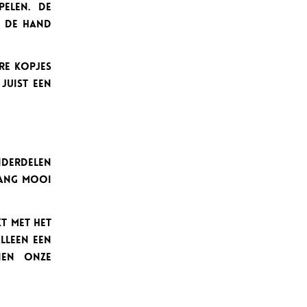
pelen. De
n de hand
re kopjes
juist een
nderdelen
lang mooi
t met het
lleen een
nen onze