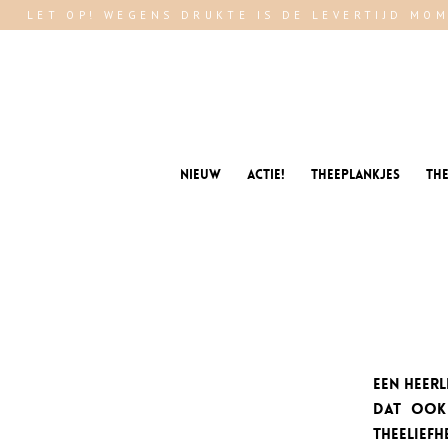
LET OP! WEGENS DRUKTE IS DE LEVERTIJD MOM
Nieuw
Actie!
Theeplankjes
Th
Een heerl
dat ook
theeliefh