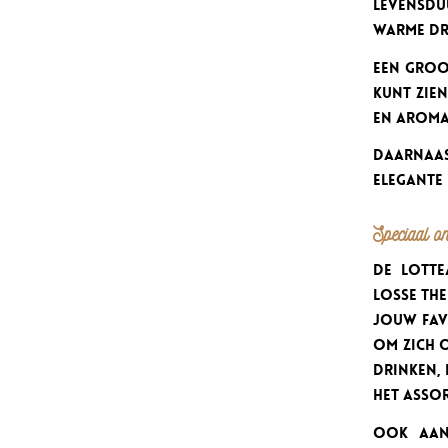
levensdu
warme dr
Een groo
kunt zie
en aroma
Daarnaas
elegante 
Speciaal on
De Lotte
losse the
jouw fav
om zich o
drinken, 
het asso
Ook aan