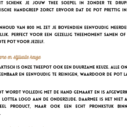
it schenk je jouw thee soepel in zonder te drup
sche handgreep zorgt ervoor dat de pot prettig i
inhoud van 800 ml zet je bovendien eenvoudig meerde
elijk. Perfect voor een gezellig theemoment samen of 
te pot voor jezelf.
e en stijlvolle keuze
aktisch is onze theepot ook een duurzame keuze. Alle o
neembaar en eenvoudig te reinigen, waardoor de pot 
ot wordt volledig met de hand gemaakt en is afgewerk
e Lottea logo aan de onderzijde. Daarmee is het niet a
neel product, maar ook een echt pronkstuk bin
.