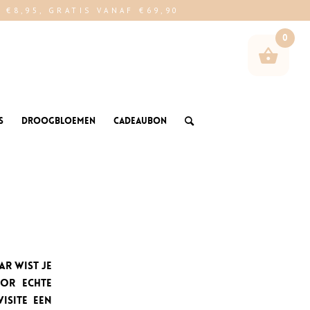
€8,95, GRATIS VANAF €69,90
0
s
Droogbloemen
Cadeaubon
ar wist je
or echte
visite een