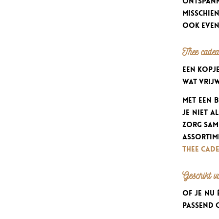
ontspann
misschien
ook even 
Thee cadeau
Een kopje
wat vrij
Met een 
je niet a
zorg same
assortim
thee cad
Geschikt vo
Of je nu 
passend 