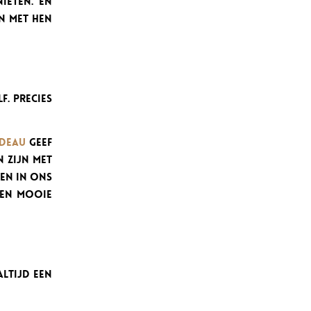
ieten. En
en met hen
f. Precies
adeau
geef
n zijn met
 En in ons
en mooie
altijd een