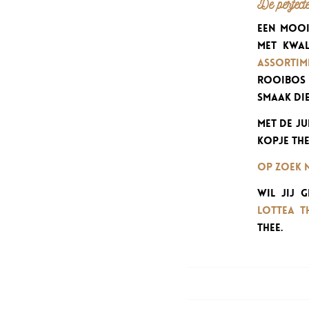
De perfecte
Een mooi
met kwal
assortim
rooibos t
smaak di
Met de ju
kopje the
Op zoek n
Wil jij 
Lottea T
thee.