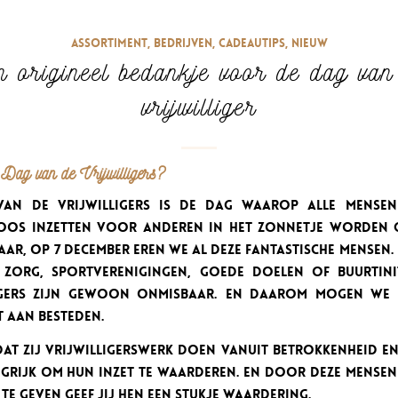
Assortiment
,
Bedrijven
,
Cadeautips
,
Nieuw
n origineel bedankje voor de dag van
vrijwilliger
Dag van de Vrijwilligers?
an de vrijwilligers is de dag waarop alle mensen
oos inzetten voor anderen in het zonnetje worden g
aar, op 7 december eren we al deze fantastische mensen.
zorg, sportverenigingen, goede doelen of buurtinit
igers zijn gewoon onmisbaar. En daarom mogen we
 aan besteden.
at zij vrijwilligerswerk doen vanuit betrokkenheid en 
ngrijk om hun inzet te waarderen. En door deze mensen 
te geven geef jij hen een stukje waardering.