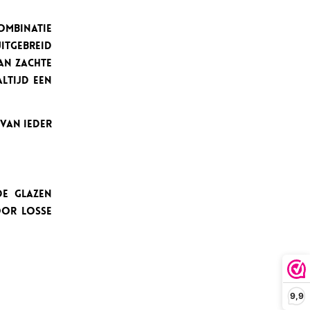
ombinatie
itgebreid
an zachte
altijd een
 van ieder
de glazen
oor losse
9,9