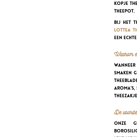
kopje the
theepot.
Bij Het 
Lottea T
een echte
Waarom een
Wanneer j
smaken g
theebla
aroma’s, 
theezakje
De voordel
Onze 
borosili