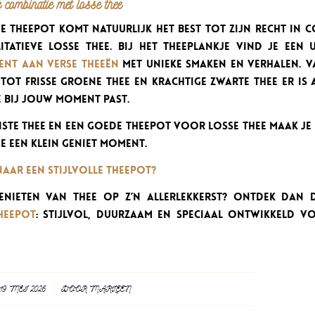
 combinatie met losse thee
e theepot komt natuurlijk het best tot zijn recht in c
itatieve losse thee. Bij Het Theeplankje vind je een u
ent aan verse theeën
met unieke smaken en verhalen. V
ot frisse groene thee en krachtige zwarte thee er is 
e bij jouw moment past.
iste thee en een goede theepot voor losse thee maak je
e een klein geniet moment.
aar een stijlvolle theepot?
genieten van thee op z’n allerlekkerst? Ontdek dan 
heepot
: stijlvol, duurzaam en speciaal ontwikkeld v
19 MEI 2026
/
DOOR
MARLEEN