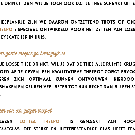
e drinkt, dan wil je toch ook dat je thee schenkt uit
Theeplankje zijn we daarom ontzettend trots op on
heepot
: speciaal ontwikkeld voor het zetten van loss
 eyecatcher in huis.
 goede theepot zo belangrijk is
e losse thee drinkt, wil je dat de thee alle ruimte krij
oed af te geven. Een kwalitatieve theepot zorgt ervo
deren zich optimaal kunnen ontvouwen. Hierdo
smaken en geuren veel beter tot hun recht dan bij een
.
en van een glazen theepot
glazen
Lottea Theepot
is gemaakt van hoog
caatglas. Dit sterke en hittebestendige glas heeft ee