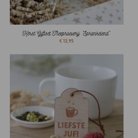
Kerst Giftset Theeproeverij ‘Sprankelend´
€
12,95