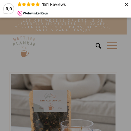
×
181
Reviews
9,9
LET OP! WEGENS DRUKTE IS DE
LEVERTIJD MOMENTEEL 1-2 DAGEN!
VERZENDKOSTEN NL €4,95, BE €8,95,
GRATIS VANAF €69,90