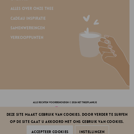
Alles over onze thee
Cadeau inspiratie
Samenwerkingen
Verkooppunten
alle rechten voorbehouden © 2026 Het Theeplankje
Deze site maakt gebruik van cookies. Door verder te surfen
op de site gaat u akkoord met ons gebruik van cookies.
privacy policy
|
algemene voorwaarden
klachten & herroepingsrecht
|
service
design by dcd
Accepteer cookies
Instellingen