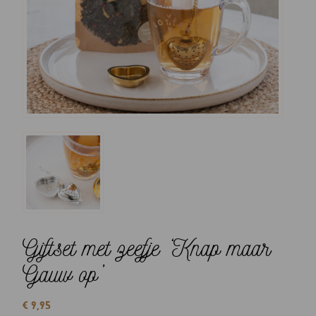
Giftset met zeefje ‘Knap maar
Gauw op’
€
9,95