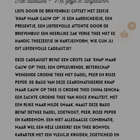
Thee cadeauset – Met zeefje in hartjesvorm
Liefs door de brievenbus! Giftset met zeefje
‘Knap maar Gauw op’ is een aardigheidje, een
0
presentje, een liefdevolle attentie door de
brievenbus! Een heerlijke zak verse thee met een
handig Theezeefje in hartjesvorm, wie gun jij
dit liefdevolle cadeautje?
Deze cadeauset bevat een grote zak ‘Knap maar
Gauw op’ thee; een opfleurende, beterschap
wensende Groene thee met dadel, peer en roze
peper. De basis van deze gearomatiseerde Knap
Maar Gauw Op thee is Groene Thee China Sencha:
een zachte groene thee van hoge kwaliteit, met
een rijke maar milde smaak. Naast deze basis
bevat dethee dadel, zoethout, peer, roze peper
en kardemom. Een niet alledaagse combinatie,
maar wel een héle lekkere! Een thee bomvol
karakter met een vleugje kruiden, zoetigheid en