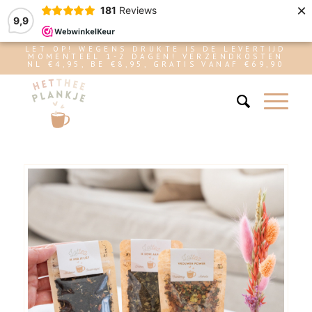
×
181
Reviews
9,9
LET OP! WEGENS DRUKTE IS DE LEVERTIJD
MOMENTEEL 1-2 DAGEN! VERZENDKOSTEN
NL €4,95, BE €8,95, GRATIS VANAF €69,90