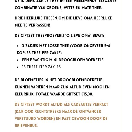
de Ik Denk aan Je thee in; een meelevende, elegante
combinatie van Groene, Witte en Maté thee.
Drie heerlijke theeën om die lieve Oma heerlijke
mee te verrassen!
De Giftset Theeproeverij ‘O lieve Oma´ bevat:
3 zakjes met losse thee (voor ongeveer 5-6
kopjes thee per zakje)
een prachtig mini droogbloemboeketje
15 theefilter zakjes
De bloemetjes in het droogbloemboeketje
kunnen variëren maar zijn altijd even mooi en
kleurrijk. Totale waarde giftset €15,30.
De Giftset wordt altijd als cadeautje verpakt
(kan ook rechtstreeks naar de ontvanger
verstuurd worden) en past gewoon door de
brievenbus.