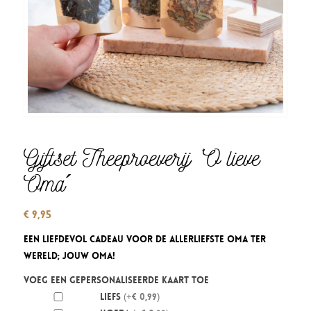
Giftset Theeproeverij ‘O lieve
Oma´
€
9,95
Een liefdevol cadeau voor de allerliefste oma ter
wereld; jouw oma!
Voeg een gepersonaliseerde kaart toe
Liefs
(+€ 0,99)