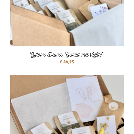
Giftbox Deluxe ‘Gevuld met Liefde´
€
44,95