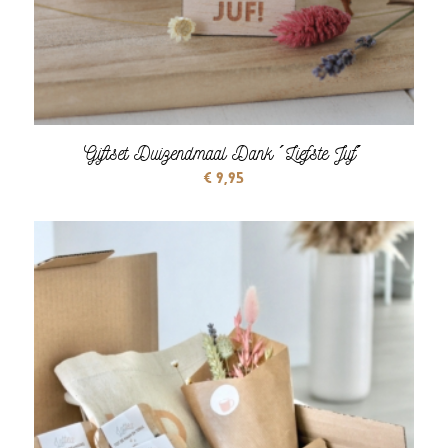
Giftset Duizendmaal Dank ´Liefste Juf´
€
9,95