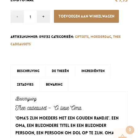
Toevoegen aan winkelwagen
Artikelnummer:
090132
Categorieën:
Giftsets
,
Moederdag
,
Thee
cadeausets
Beschrijving
De theeën
Ingrediënten
Zetadvies
Bewaring
Beschrijving
Thee cadeauset – O lieve Oma
‘Oma’s zijn moeders met een gouden randje’. Een
oma, een bijzondere titel en een bijzonder
0
persoon, een persoon om dol op te zijn. Oma’s