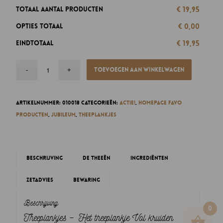
€ 19,95
Totaal aantal producten
€ 0,00
Opties totaal
€ 19,95
Eindtotaal
Toevoegen aan winkelwagen
Artikelnummer:
010018
Categorieën:
Actie!
,
Homepage favo
producten
,
Jubileum
,
Theeplankjes
Beschrijving
De theeën
Ingrediënten
Zetadvies
Bewaring
Beschrijving
0
Theeplankjes – Het theeplankje Vol kruiden