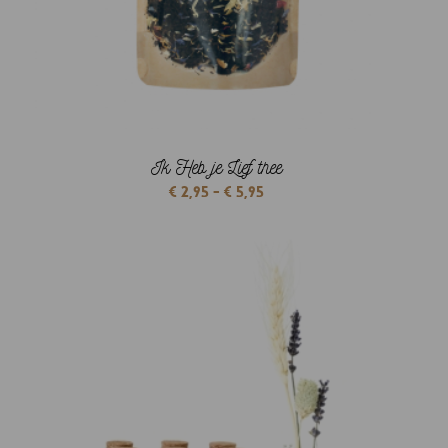
Ik Heb je Lief thee
Prijsklasse:
€
2,95
-
€
5,95
€ 2,95
tot
€ 5,95