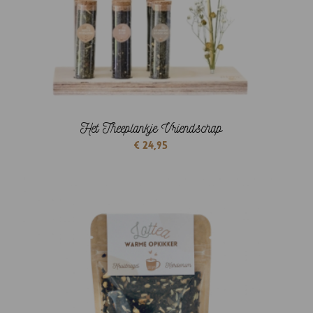
Het Theeplankje Vriendschap
€
24,95