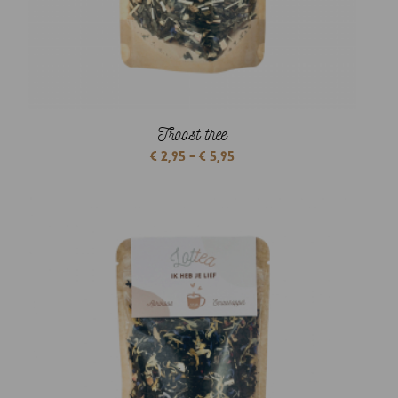
Troost thee
Prijsklasse:
€
2,95
-
€
5,95
€ 2,95
tot
€ 5,95