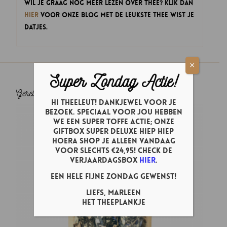
Wil je graag nog meer lezen over thee? Klik dan
hier
voor onze blog met de leukste Thee wist je
datjes.
×
Super Zondag Actie!
Gerelateerde producten
Hi theeleut! Dankjewel voor je
bezoek. Speciaal voor jou hebben
we een super toffe actie; onze
Giftbox Super Deluxe Hiep Hiep
Hoera shop je ALLEEN vandaag
voor slechts €24,95! Check de
verjaardagsbox
hier
.
Een hele fijne zondag gewenst!
Liefs, Marleen
Het Theeplankje