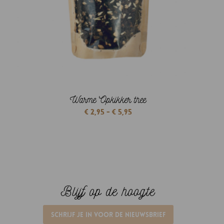
Warme Opkikker thee
Prijsklasse:
€
2,95
-
€
5,95
€ 2,95
tot
€ 5,95
Blijf op de hoogte
Schrijf je in voor de nieuwsbrief