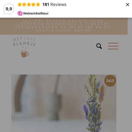
×
181
Reviews
9,9
LET OP! WEGENS DRUKTE IS DE
LEVERTIJD MOMENTEEL 1-2 DAGEN!
VERZENDKOSTEN NL €4,95, BE €8,95,
GRATIS VANAF €69,90
SALE