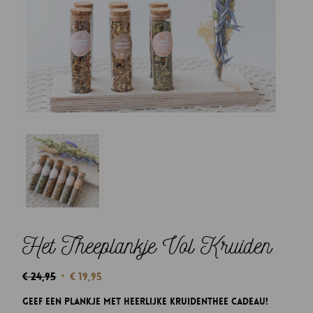
Het Theeplankje Vol Kruiden
Oorspronkelijke
Huidige
€
24,95
€
19,95
prijs
prijs
Geef een plankje met heerlijke kruidenthee cadeau!
was:
is: