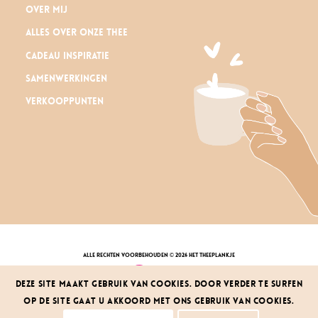
Over mij
Alles over onze thee
Cadeau inspiratie
Samenwerkingen
Verkooppunten
alle rechten voorbehouden © 2026 Het Theeplankje
Deze site maakt gebruik van cookies. Door verder te surfen
op de site gaat u akkoord met ons gebruik van cookies.
privacy policy
|
algemene voorwaarden
klachten & herroepingsrecht
|
service