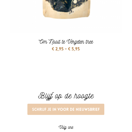
Om Nooit te Vergeten thee
Prijsklasse:
€
2,95
-
€
5,95
€ 2,95
tot
€ 5,95
Blijf op de hoogte
Schrijf je in voor de nieuwsbrief
Volg ons