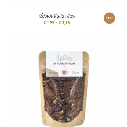
Lekker Leuten thee
SALE
Prijsklasse:
€
1,95
-
€
3,95
€ 1,95
tot
€ 3,95