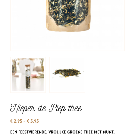
Hieper de Piep thee
Prijsklasse:
€
2,95
-
€
5,95
€ 2,95
Een feestvierende, vrolijke Groene thee met munt,