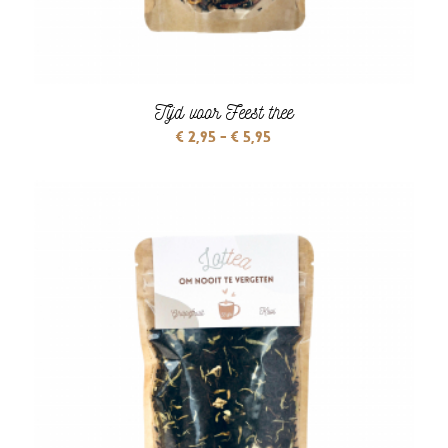
Tijd voor Feest thee
Prijsklasse:
€
2,95
-
€
5,95
€ 2,95
tot
€ 5,95