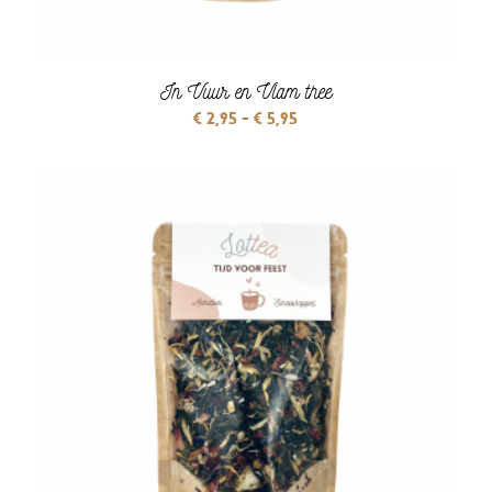
In Vuur en Vlam thee
Prijsklasse:
€
2,95
-
€
5,95
€ 2,95
tot
€ 5,95