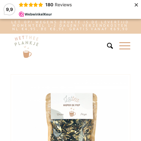
×
180
Reviews
9,9
LET OP! WEGENS DRUKTE IS DE LEVERTIJD
MOMENTEEL 1-2 DAGEN! VERZENDKOSTEN
NL €4,95, BE €8,95, GRATIS VANAF €69,90