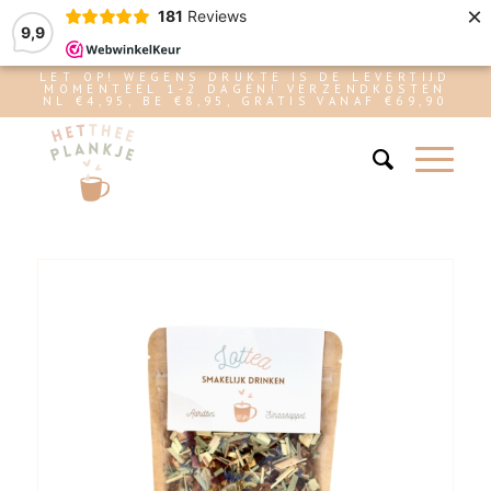
×
181
Reviews
9,9
LET OP! WEGENS DRUKTE IS DE LEVERTIJD
MOMENTEEL 1-2 DAGEN! VERZENDKOSTEN
NL €4,95, BE €8,95, GRATIS VANAF €69,90