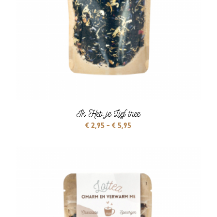
Ik Heb je Lief thee
Prijsklasse:
€
2,95
-
€
5,95
€ 2,95
tot
€ 5,95