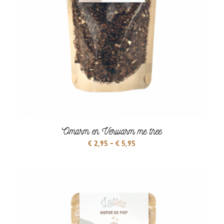
Omarm en Verwarm me thee
Prijsklasse:
€
2,95
-
€
5,95
€ 2,95
tot
€ 5,95