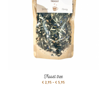
Troost thee
Prijsklasse:
€
2,95
-
€
5,95
€ 2,95
tot
€ 5,95