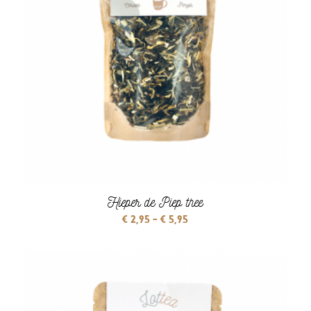
Hieper de Piep thee
Prijsklasse:
€
2,95
-
€
5,95
€ 2,95
tot
€ 5,95