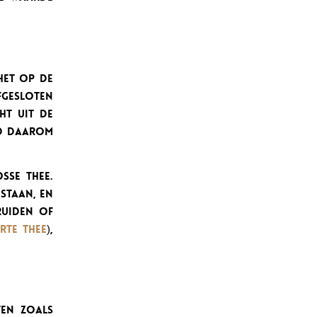
het op de
afgesloten
ht uit de
jd daarom
sse thee.
staan, en
ruiden of
rte thee
),
ten zoals