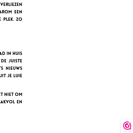
verliezen
aarom een
 plek. Zo
ad in huis
 de juiste
ts nieuws
t je luie
et niet om
aakvol en