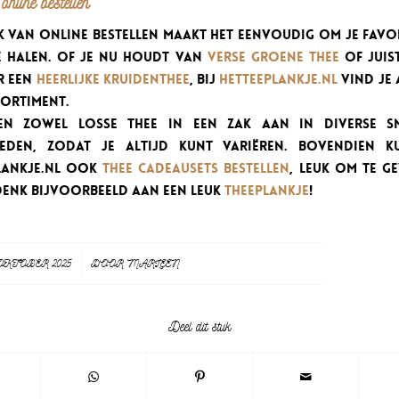
online bestellen
k van online bestellen maakt het eenvoudig om je favor
te halen. Of je nu houdt van
verse groene thee
of juis
r een
heerlijke kruidenthee
, bij
hetteeplankje.nl
vind je 
sortiment.
den zowel losse thee in een zak aan in diverse s
eden, zodat je altijd kunt variëren. Bovendien k
lankje.nl ook
thee cadeausets bestellen
, leuk om te g
 Denk bijvoorbeeld aan een leuk
theeplankje
!
OKTOBER 2025
/
DOOR
MARLEEN
Deel dit stuk