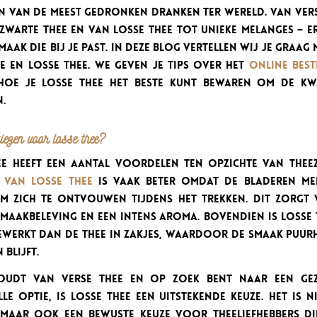
een van de meest gedronken dranken ter wereld. Van ver
zwarte thee en van losse thee tot unieke melanges – er
maak die bij je past. In deze blog vertellen wij je graag
ee en losse thee. We geven je tips over het
online best
oe je losse thee het beste kunt bewaren om de kwa
.
zen voor losse thee?
ee heeft een aantal voordelen ten opzichte van theez
t van losse thee
is vaak beter omdat de bladeren me
m zich te ontvouwen tijdens het trekken. Dit zorgt
smaakbeleving en een intens aroma. Bovendien is losse 
ewerkt dan de thee in zakjes, waardoor de smaak puurh
blijft.
houdt van verse thee en op zoek bent naar een ge
e optie, is losse thee een uitstekende keuze. Het is n
, maar ook een bewuste keuze voor theeliefhebbers d