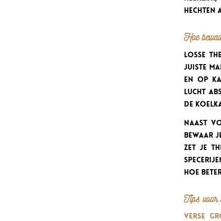
hechten 
Hoe bewaar
Losse th
juiste ma
en op ka
lucht ab
de koelka
Naast vo
Bewaar j
zet je t
specerij
hoe beter
Tips voor 
Verse gr