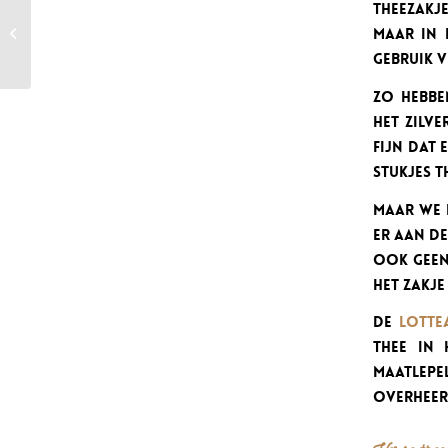
Theezakje
Lottea thee, thee
maar in 
met een verhaal
gebruik v
Zo hebbe
het zilve
fijn dat 
stukjes t
Maar we
er aan de
ook geen
het zakje
De
Lotte
thee in 
maatlepe
overheerl