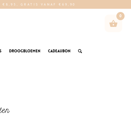
€8,95, GRATIS VANAF €69,90
0
s
Droogbloemen
Cadeaubon
ten