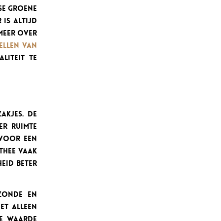
se groene
 is altijd
 meer over
ellen van
liteit te
akjes. De
er ruimte
 voor een
thee vaak
eid beter
zonde en
iet alleen
ie waarde