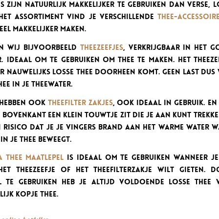
s zijn natuurlijk makkelijker te gebruiken dan verse, l
het assortiment vind je verschillende
thee-accessoir
eel makkelijker maken.
n wij bijvoorbeeld
theezeefjes
, verkrijgbaar in het g
r. Ideaal om te gebruiken om thee te maken. Het theeze
er nauwelijks losse thee doorheen komt. Geen last dus
hee in je theewater.
 hebben ook
theefilter zakjes
, ook ideaal in gebruik. E
 bovenkant een klein touwtje zit die je aan kunt trekk
 risico dat je je vingers brand aan het warme water w
 in je thee beweegt.
a thee maatlepel
is ideaal om te gebruiken wanneer je
het theezeefje of het theefilterzakje wilt gieten. 
l te gebruiken heb je altijd voldoende losse thee
ijk kopje thee.