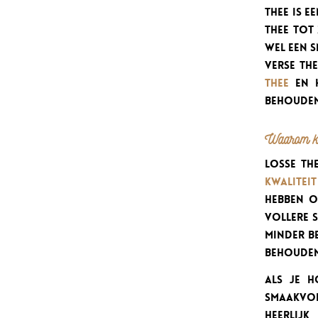
Thee is 
thee tot 
wel een s
verse th
thee
en h
behouden
Waarom kie
Losse th
kwalitei
hebben o
vollere 
minder b
behouden 
Als je 
smaakvoll
heerlijk