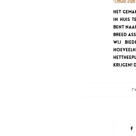
Verse thee 
Het gema
in huis 
bent naa
breed as
Wij bie
hoeveelh
hettheep
krijgen!
7 