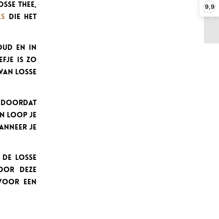
osse thee,
9,9
es
die het
oud en in
efje is zo
 van losse
n doordat
en loop je
anneer je
 de losse
Door deze
 voor een