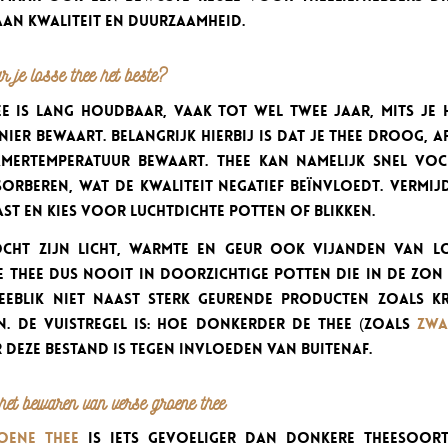
aan kwaliteit en duurzaamheid.
 je losse thee het beste?
ee is lang houdbaar, vaak tot wel twee jaar, mits je 
nier bewaart. Belangrijk hierbij is dat je thee droog, 
mertemperatuur bewaart. Thee kan namelijk snel voc
sorberen, wat de kwaliteit negatief beïnvloedt. Vermi
st en kies voor luchtdichte potten of blikken.
cht zijn licht, warmte en geur ook vijanden van lo
e thee dus nooit in doorzichtige potten die in de zon 
heeblik niet naast sterk geurende producten zoals k
en. De vuistregel is: hoe donkerder de thee (zoals
zwa
 deze bestand is tegen invloeden van buitenaf.
het bewaren van verse groene thee
oene thee
is iets gevoeliger dan donkere theesoor