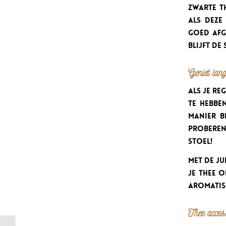
zwarte t
als deze
goed afg
blijft de
Geniet lang
Als je re
te hebben
manier b
proberen
stoel!
Met de ju
je thee 
aromatisc
Thee acces