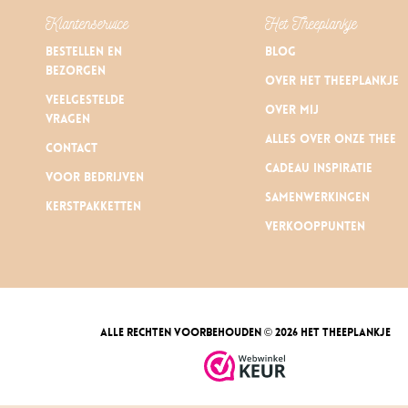
Klantenservice
Het Theeplankje
Bestellen en
Blog
bezorgen
Over Het Theeplankje
Veelgestelde
Over mij
vragen
Alles over onze thee
Contact
Cadeau inspiratie
Voor bedrijven
Samenwerkingen
Kerstpakketten
Verkooppunten
alle rechten voorbehouden © 2026 Het Theeplankje