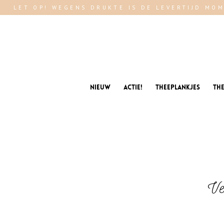
LET OP! WEGENS DRUKTE IS DE LEVERTIJD MOM
Nieuw
Actie!
Theeplankjes
Th
Ve