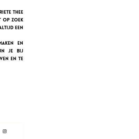
iete thee
t op zoek
altijd een
maken en
un je bij
even en te