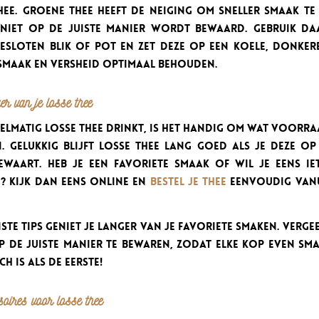
hee. Groene thee heeft de neiging om sneller smaak te 
 niet op de juiste manier wordt bewaard. Gebruik d
esloten blik of pot en zet deze op een koele, donkere
 smaak en versheid optimaal behouden.
er van je losse thee
gelmatig losse thee drinkt, is het handig om wat voorra
. Gelukkig blijft losse thee lang goed als je deze op
ewaart. Heb je een favoriete smaak of wil je eens ie
? Kijk dan eens online en
bestel je thee
eenvoudig vanui
iste tips geniet je langer van je favoriete smaken. Verge
op de juiste manier te bewaren, zodat elke kop even sm
h is als de eerste!
soires voor losse thee