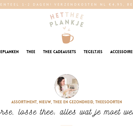
ENTEEL 1-2 DAGEN! VERZENDKOSTEN NL €4,95, BE 
eeplanken
Thee
Thee cadeausets
Tegeltjes
Accessoire
Assortiment
,
Nieuw
,
Thee en gezondheid
,
Theesoorten
rse, losse thee: alles wat je moet we