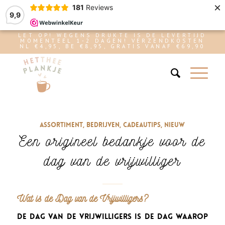
×
181
Reviews
9,9
LET OP! WEGENS DRUKTE IS DE LEVERTIJD
MOMENTEEL 1-2 DAGEN! VERZENDKOSTEN
NL €4,95, BE €8,95, GRATIS VANAF €69,90
Assortiment
,
Bedrijven
,
Cadeautips
,
Nieuw
Een origineel bedankje voor de
dag van de vrijwilliger
Wat is de Dag van de Vrijwilligers?
De dag van de vrijwilligers is de dag waarop