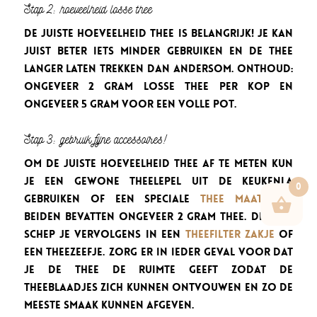
Stap 2: hoeveelheid losse thee
De juiste hoeveelheid thee is belangrijk! Je kan
juist beter iets minder gebruiken en de thee
langer laten trekken dan andersom. Onthoud:
ongeveer 2 gram losse thee per kop en
ongeveer 5 gram voor een volle pot.
Stap 3: gebruik fijne accessoires!
Om de juiste hoeveelheid thee af te meten kun
je een gewone theelepel uit de keukenla
0
gebruiken of een speciale
thee maatlepel
.
Beiden bevatten ongeveer 2 gram thee. De thee
schep je vervolgens in een
theefilter zakje
of
een theezeefje. Zorg er in ieder geval voor dat
je de thee de ruimte geeft zodat de
theeblaadjes zich kunnen ontvouwen en zo de
meeste smaak kunnen afgeven.