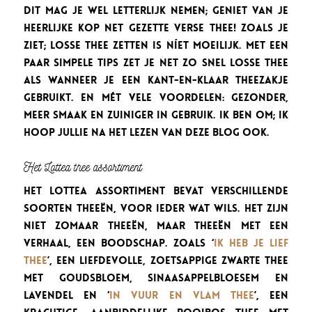
Dit mag je wel letterlijk nemen; geniet van je
heerlijke kop net gezette verse thee! Zoals je
ziet; losse thee zetten is níet moeilijk. Met een
paar simpele tips zet je net zo snel losse thee
als wanneer je een kant-en-klaar theezakje
gebruikt. En mét vele voordelen: gezonder,
meer smaak en zuiniger in gebruik. Ik ben om; ik
hoop jullie na het lezen van deze blog ook.
Het Lottea thee assortiment
Het Lottea assortiment bevat verschillende
soorten theeën, voor ieder wat wils. Het zijn
niet zomaar theeën, maar theeën met een
verhaal, een boodschap.
Zoals ‘
Ik heb je Lief
thee
’, e
en liefdevolle, zoetsappige Zwarte thee
met goudsbloem, sinaasappelbloesem en
lavendel en
‘
In Vuur en Vlam thee
’, e
en