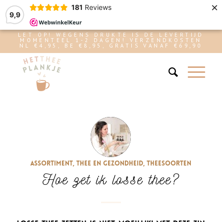
×
181
Reviews
9,9
LET OP! WEGENS DRUKTE IS DE LEVERTIJD
MOMENTEEL 1-2 DAGEN! VERZENDKOSTEN
NL €4,95, BE €8,95, GRATIS VANAF €69,90
Assortiment
,
Thee en gezondheid
,
Theesoorten
Hoe zet ik losse thee?