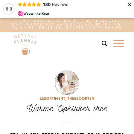
×
180
Reviews
9,9
LET OP! WEGENS DRUKTE IS DE LEVERTIJD
MOMENTEEL 1-2 DAGEN! VERZENDKOSTEN
NL €4,95, BE €8,95, GRATIS VANAF €69,90
Assortiment
,
Theesoorten
Warme Opkikker thee