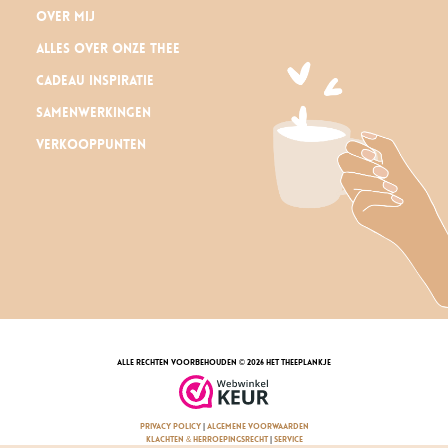
Over mij
Alles over onze thee
Cadeau inspiratie
Samenwerkingen
Verkooppunten
alle rechten voorbehouden © 2026 Het Theeplankje
privacy policy
|
algemene voorwaarden
klachten & herroepingsrecht
|
service