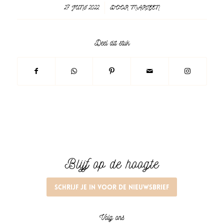
27 JUNI 2022
/
DOOR
MARLEEN
Deel dit stuk
Blijf op de hoogte
Schrijf je in voor de nieuwsbrief
Volg ons